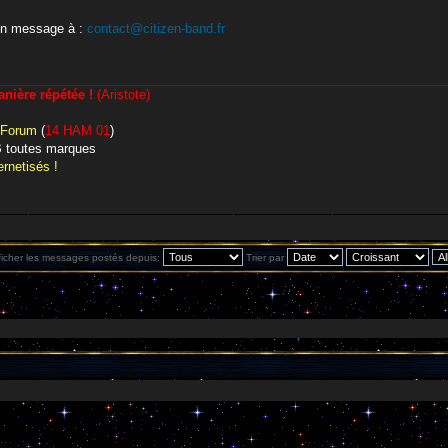
un message à :
contact@citizen-band.fr
ière répétée !
(Aristote)
 Forum
(
14 HAM 01
)
CB toutes marques
rnetisés !
ficher les messages postés depuis:
Trier par