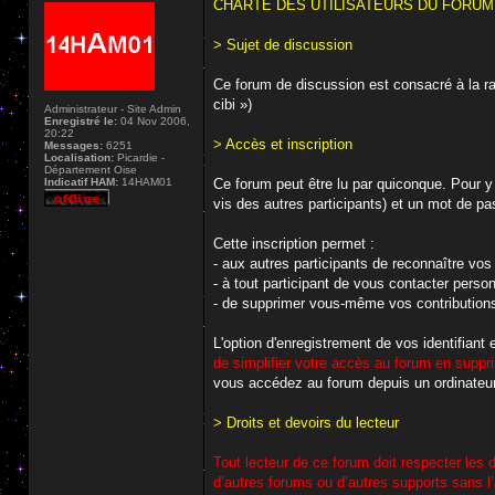
CHARTE DES UTILISATEURS DU FORUM D
> Sujet de discussion
Ce forum de discussion est consacré à la r
cibi »)
Administrateur - Site Admin
Enregistré le:
04 Nov 2006,
20:22
> Accès et inscription
Messages:
6251
Localisation:
Picardie -
Département Oise
Indicatif HAM:
14HAM01
Ce forum peut être lu par quiconque. Pour y 
vis des autres participants) et un mot de pa
Cette inscription permet :
- aux autres participants de reconnaître vos 
- à tout participant de vous contacter pers
- de supprimer vous-même vos contribution
L'option d'enregistrement de vos identifiant
de simplifier votre accès au forum en suppri
vous accédez au forum depuis un ordinateur
> Droits et devoirs du lecteur
Tout lecteur de ce forum doit respecter les d
d’autres forums ou d’autres supports sans l’