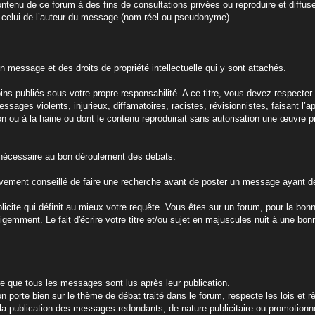
ntenu de ce forum à des fins de consultations privées ou reproduire et diffus
t celui de l’auteur du message (nom réel ou pseudonyme).
n message et des droits de propriété intellectuelle qui y sont attachés.
 publiés sous votre propre responsabilité. A ce titre, vous devez respecter l
ages violents, injurieux, diffamatoires, racistes, révisionnistes, faisant l’
tion ou à la haine ou dont le contenu reproduirait sans autorisation une œuvre p
ie nécessaire au bon déroulement des débats.
 vivement conseillé de faire une recherche avant de poster un message ayant déj
xplicite qui définit au mieux votre requête. Vous êtes sur un forum, pour la bo
ligemment. Le fait d'écrire votre titre et/ou sujet en majuscules nuit à une bonn
re que tous les messages sont lus après leur publication.
n porte bien sur le thème de débat traité dans le forum, respecte les lois et r
la publication des messages redondants, de nature publicitaire ou promotionne