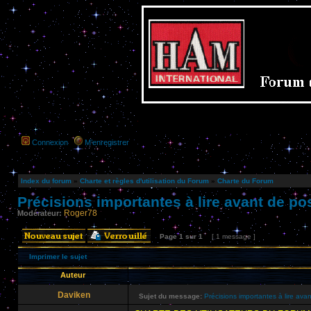
Connexion
M’enregistrer
Index du forum
»
Charte et règles d'utilisation du Forum
»
Charte du Forum
Précisions importantes à lire avant de pos
Roger78
Modérateur:
Page
1
sur
1
[ 1 message ]
Imprimer le sujet
Auteur
Daviken
Sujet du message:
Précisions importantes à lire avan