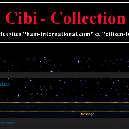
ter.
Message
t de poster.