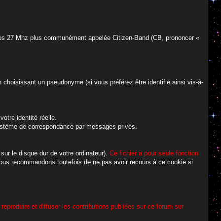
de des 27 Mhz plus communément appelée Citizen-Band (CB, prononcer «
 choisissant un pseudonyme (si vous préférez être identifié ainsi vis-à-
otre identité réelle.
n système de correspondance par messages privés.
 sur le disque dur de votre ordinateur).
Ce fichier a pour seule fonction
ous recommandons toutefois de ne pas avoir recours à ce cookie si
 reproduire et diffuser les contributions publiées sur ce forum sur