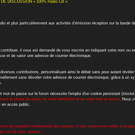
E DISCUSSION « 100% Radio CB »
adio et plus particulièrement aux activités d’émission réception sur la ban
contribuer, il vous est demandé de vous inscrire en indiquant votre nom ou en
sse et de saisir une adresse de courrier électronique.
diverses contributions, personnalisant ainsi le débat sans pour autant révéler v
onnellement sans dévoiler votre adresse de courrier électronique, grâce à u
s.
 et mot de passe sur le forum nécessite l'emploi d'un cookie persistant (stocké
mant la phase de saisie de votre identifiant et de votre mot de passe
. Nous v
 en accès public.
roits de propriété intellectuelle des auteurs. Il doit notamment veiller à ne pas
accord de leurs auteurs.