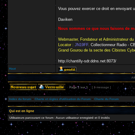
Vous pouvez exercer ce droit en envoyant 
Daviken
Nous sommes ce que nous faisons de man
Webmaster, Fondateur et Administrateur du
Locator :
JN19FF
. Collectionneur Radio - 
Grand Gourou de la secte des Cibistes Cybe
http://chantilly-sdr.ddns.net:8073/
Haut
Af
Page
1
sur
1
[ 1 message ]
Index du forum
»
Charte et règles d'utilisation du Forum
»
Charte du Forum
Qui est en ligne
Utilisateurs parcourant ce forum : Aucun utilisateur enregistré et 0 invités