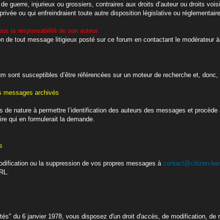
s de guerre, injurieux ou grossiers, contraires aux droits d’auteur ou droits v
 privée ou qui enfreindraient toute autre disposition législative ou réglementair
s la responsabilité de son auteur.
on de tout message litigieux posté sur ce forum en contactant le modérateur à
um sont susceptibles d’être référencées sur un moteur de recherche et, donc, d
es messages archivés
 de nature à permettre l’identification des auteurs des messages et procède
ire qui en formulerait la demande.
s
dification ou la suppression de vos propres messages à
contact@citizen-ban
URL.
tés" du 6 janvier 1978, vous disposez d'un droit d'accès, de modification, de