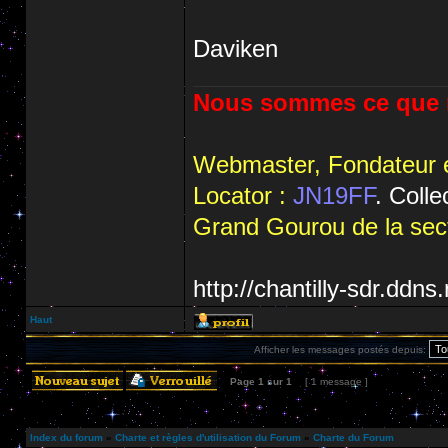
Daviken
Nous sommes ce que n
Webmaster, Fondateur e
Locator :
JN19FF
. Coll
Grand Gourou de la sect
http://chantilly-sdr.ddns
Haut
Afficher les messages postés depuis:
Page
1
sur
1
[ 1 message ]
Index du forum
»
Charte et règles d'utilisation du Forum
»
Charte du Forum