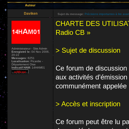
Auteur
Daviken
Sujet du message:
Précisions importantes à lire avan
CHARTE DES UTILISA
Radio CB »
> Sujet de discussion
Administrateur - Site Admin
Enregistré le:
04 Nov 2006,
20:22
Messages:
6251
Localisation:
Picardie -
Département Oise
Ce forum de discussion e
Indicatif HAM:
14HAM01
aux activités d’émissio
communément appelée Ci
> Accès et inscription
Ce forum peut être lu pa