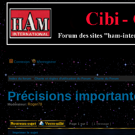
Connexion
M’enregistrer
Index du forum
»
Charte et règles d'utilisation du Forum
»
Charte du Forum
Précisions importante
Roger78
Modérateur:
Page
1
sur
1
[ 1 message ]
Imprimer le sujet