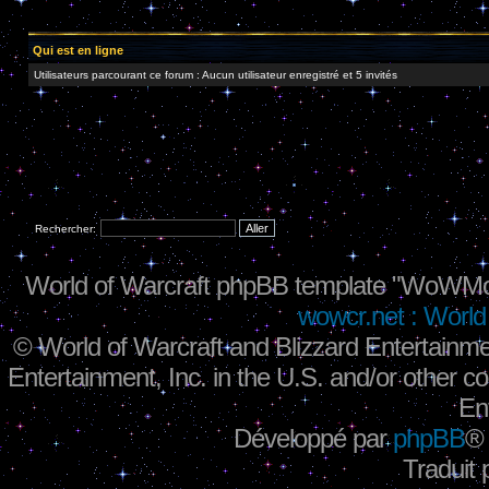
Qui est en ligne
Utilisateurs parcourant ce forum : Aucun utilisateur enregistré et 5 invités
Rechercher:
World of Warcraft phpBB template "WoWMo
wowcr.net : World 
©
World of Warcraft and Blizzard Entertainme
Entertainment, Inc. in the U.S. and/or other co
En
Développé par
phpBB
®
Traduit