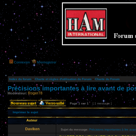
Connexion
M’enregistrer
Index du forum
»
Charte et règles d'utilisation du Forum
»
Charte du Forum
Précisions importantes à lire avant de pos
Roger78
Modérateur:
Page
1
sur
1
[ 1 message ]
Imprimer le sujet
Auteur
Daviken
Sujet du message:
Précisions importantes à lire avan