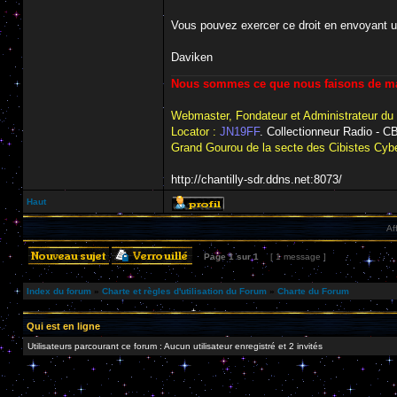
Vous pouvez exercer ce droit en envoyant 
Daviken
Nous sommes ce que nous faisons de man
Webmaster, Fondateur et Administrateur du
Locator :
JN19FF
. Collectionneur Radio - 
Grand Gourou de la secte des Cibistes Cybe
http://chantilly-sdr.ddns.net:8073/
Haut
Af
Page
1
sur
1
[ 1 message ]
Index du forum
»
Charte et règles d'utilisation du Forum
»
Charte du Forum
Qui est en ligne
Utilisateurs parcourant ce forum : Aucun utilisateur enregistré et 2 invités