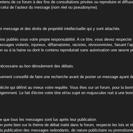
ntenu de ce forum à des fins de consultations privées ou reproduire et diffus
t celui de l’auteur du message (nom réel ou pseudonyme).
n message et des droits de propriété intellectuelle qui y sont attachés.
 publiés sous votre propre responsabilité. A ce titre, vous devez respecter l
ages violents, injurieux, diffamatoires, racistes, révisionnistes, faisant l’
tion ou à la haine ou dont le contenu reproduirait sans autorisation une œuvre p
ie nécessaire au bon déroulement des débats.
 vivement conseillé de faire une recherche avant de poster un message ayant déj
xplicite qui définit au mieux votre requête. Vous êtes sur un forum, pour la bo
ligemment. Le fait d'écrire votre titre et/ou sujet en majuscules nuit à une bonn
re que tous les messages sont lus après leur publication.
n porte bien sur le thème de débat traité dans le forum, respecte les lois et r
la publication des messages redondants, de nature publicitaire ou promotionne