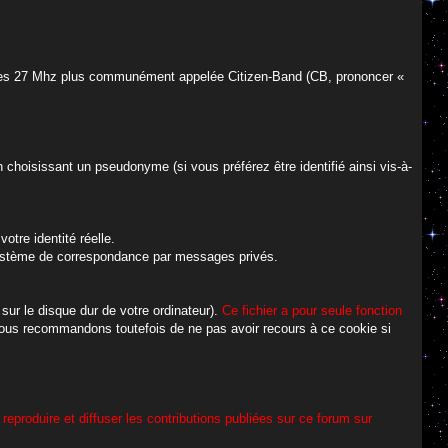
de des 27 Mhz plus communément appelée Citizen-Band (CB, prononcer «
 choisissant un pseudonyme (si vous préférez être identifié ainsi vis-à-
otre identité réelle.
n système de correspondance par messages privés.
 sur le disque dur de votre ordinateur).
Ce fichier a pour seule fonction
ous recommandons toutefois de ne pas avoir recours à ce cookie si
 reproduire et diffuser les contributions publiées sur ce forum sur