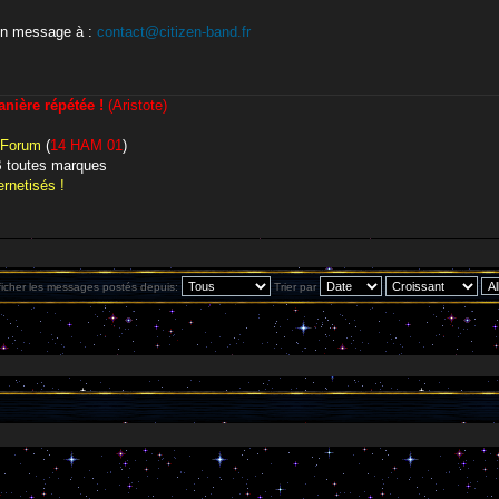
un message à :
contact@citizen-band.fr
ière répétée !
(Aristote)
 Forum
(
14 HAM 01
)
CB toutes marques
rnetisés !
ficher les messages postés depuis:
Trier par