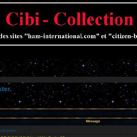
ter.
Message
t de poster.