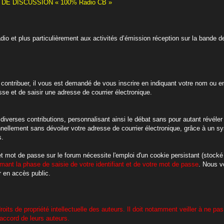
E DISCUSSION « 100% Radio CB »
adio et plus particulièrement aux activités d’émission réception sur la ban
contribuer, il vous est demandé de vous inscrire en indiquant votre nom ou en
sse et de saisir une adresse de courrier électronique.
diverses contributions, personnalisant ainsi le débat sans pour autant révéler v
onnellement sans dévoiler votre adresse de courrier électronique, grâce à u
s.
 et mot de passe sur le forum nécessite l'emploi d'un cookie persistant (stocké
mant la phase de saisie de votre identifiant et de votre mot de passe
. Nous v
 en accès public.
roits de propriété intellectuelle des auteurs. Il doit notamment veiller à ne pas
accord de leurs auteurs.