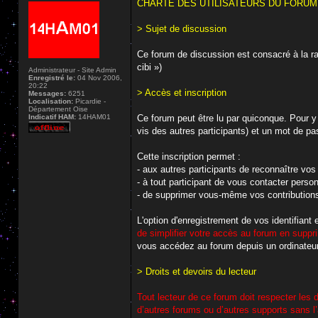
CHARTE DES UTILISATEURS DU FORUM D
> Sujet de discussion
Ce forum de discussion est consacré à la r
cibi »)
Administrateur - Site Admin
Enregistré le:
04 Nov 2006,
20:22
> Accès et inscription
Messages:
6251
Localisation:
Picardie -
Département Oise
Indicatif HAM:
14HAM01
Ce forum peut être lu par quiconque. Pour y 
vis des autres participants) et un mot de pa
Cette inscription permet :
- aux autres participants de reconnaître vos 
- à tout participant de vous contacter pers
- de supprimer vous-même vos contribution
L'option d'enregistrement de vos identifiant
de simplifier votre accès au forum en suppri
vous accédez au forum depuis un ordinateur
> Droits et devoirs du lecteur
Tout lecteur de ce forum doit respecter les d
d’autres forums ou d’autres supports sans l’