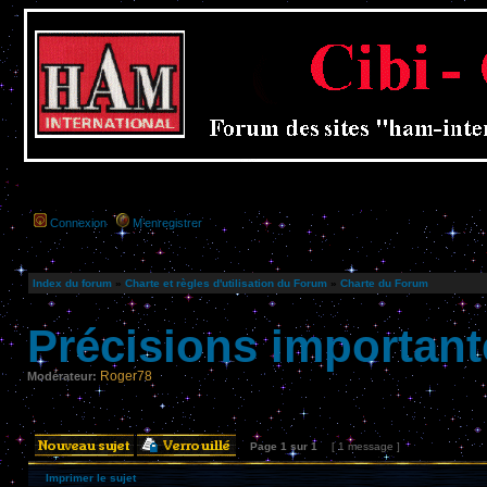
Connexion
M’enregistrer
Index du forum
»
Charte et règles d'utilisation du Forum
»
Charte du Forum
Précisions importante
Roger78
Modérateur:
Page
1
sur
1
[ 1 message ]
Imprimer le sujet