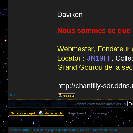
Daviken
Nous sommes ce que n
Webmaster, Fondateur e
Locator :
JN19FF
. Coll
Grand Gourou de la sect
http://chantilly-sdr.ddns
Haut
Afficher les messages postés depuis:
Page
1
sur
1
[ 1 message ]
Index du forum
»
Charte et règles d'utilisation du Forum
»
Charte du Forum