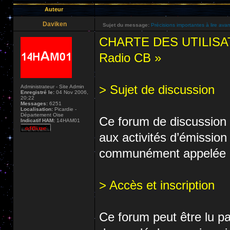
Auteur
Daviken
Sujet du message:
Précisions importantes à lire avan
CHARTE DES UTILISA
Radio CB »
> Sujet de discussion
Administrateur - Site Admin
Enregistré le:
04 Nov 2006,
20:22
Messages:
6251
Localisation:
Picardie -
Département Oise
Ce forum de discussion e
Indicatif HAM:
14HAM01
aux activités d’émissio
communément appelée Ci
> Accès et inscription
Ce forum peut être lu pa