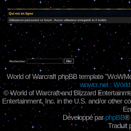
Qui est en ligne
Utilisateurs parcourant ce forum : Aucun utilisateur enregistré et 2 invités
Rechercher:
World of Warcraft phpBB template "WoWMo
wowcr.net : World 
©
World of Warcraft and Blizzard Entertainme
Entertainment, Inc. in the U.S. and/or other co
En
Développé par
phpBB
®
Traduit