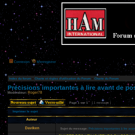
Connexion
M’enregistrer
Index du forum
»
Charte et règles d'utilisation du Forum
»
Charte du Forum
Précisions importantes à lire avant de pos
Roger78
Modérateur:
Page
1
sur
1
[ 1 message ]
Imprimer le sujet
Auteur
Daviken
Sujet du message:
Précisions importantes à lire avan