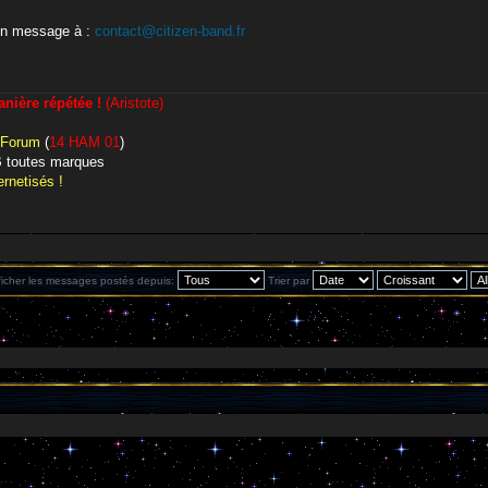
un message à :
contact@citizen-band.fr
ière répétée !
(Aristote)
 Forum
(
14 HAM 01
)
CB toutes marques
rnetisés !
ficher les messages postés depuis:
Trier par