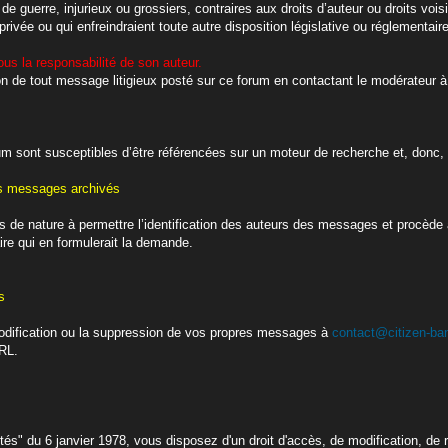
s de guerre, injurieux ou grossiers, contraires aux droits d’auteur ou droits v
 privée ou qui enfreindraient toute autre disposition législative ou réglementair
s la responsabilité de son auteur.
on de tout message litigieux posté sur ce forum en contactant le modérateur à
um sont susceptibles d’être référencées sur un moteur de recherche et, donc, d
es messages archivés
 de nature à permettre l’identification des auteurs des messages et procède
ire qui en formulerait la demande.
s
dification ou la suppression de vos propres messages à
contact@citizen-ban
URL.
tés" du 6 janvier 1978, vous disposez d'un droit d'accès, de modification, de