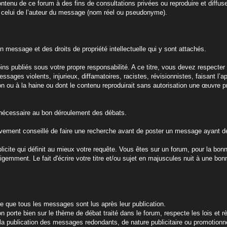
ntenu de ce forum à des fins de consultations privées ou reproduire et diffus
t celui de l’auteur du message (nom réel ou pseudonyme).
n message et des droits de propriété intellectuelle qui y sont attachés.
 publiés sous votre propre responsabilité. A ce titre, vous devez respecter l
ages violents, injurieux, diffamatoires, racistes, révisionnistes, faisant l’
tion ou à la haine ou dont le contenu reproduirait sans autorisation une œuvre p
ie nécessaire au bon déroulement des débats.
 vivement conseillé de faire une recherche avant de poster un message ayant déj
xplicite qui définit au mieux votre requête. Vous êtes sur un forum, pour la bo
ligemment. Le fait d'écrire votre titre et/ou sujet en majuscules nuit à une bonn
re que tous les messages sont lus après leur publication.
n porte bien sur le thème de débat traité dans le forum, respecte les lois et r
la publication des messages redondants, de nature publicitaire ou promotionne