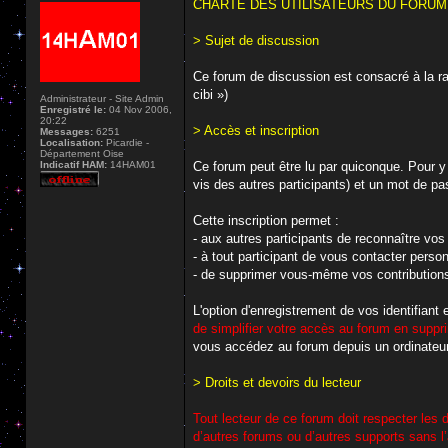
CHARTE DES UTILISATEURS DU FORUM D
> Sujet de discussion
Ce forum de discussion est consacré à la r
cibi »)
Administrateur - Site Admin
Enregistré le:
04 Nov 2006,
20:22
> Accès et inscription
Messages:
6251
Localisation:
Picardie -
Département Oise
Indicatif HAM:
14HAM01
Ce forum peut être lu par quiconque. Pour y 
vis des autres participants) et un mot de pa
Cette inscription permet :
- aux autres participants de reconnaître vos 
- à tout participant de vous contacter pers
- de supprimer vous-même vos contribution
L'option d'enregistrement de vos identifiant
de simplifier votre accès au forum en suppri
vous accédez au forum depuis un ordinateur
> Droits et devoirs du lecteur
Tout lecteur de ce forum doit respecter les d
d’autres forums ou d’autres supports sans l’