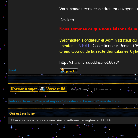
Vous pouvez exercer ce droit en envoyant 
Daviken
Nous sommes ce que nous faisons de man
Webmaster, Fondateur et Administrateur du
Locator :
JN19FF
. Collectionneur Radio - 
Grand Gourou de la secte des Cibistes Cybe
http://chantilly-sdr.ddns.net:8073/
Haut
Af
Page
1
sur
1
[ 1 message ]
Index du forum
»
Charte et règles d'utilisation du Forum
»
Charte du Forum
Qui est en ligne
Utilisateurs parcourant ce forum : Aucun utilisateur enregistré et 1 invité