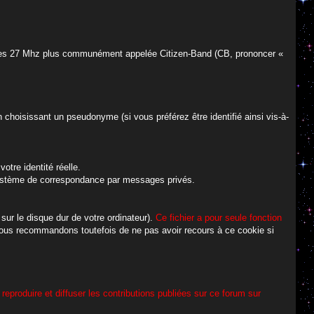
de des 27 Mhz plus communément appelée Citizen-Band (CB, prononcer «
 choisissant un pseudonyme (si vous préférez être identifié ainsi vis-à-
otre identité réelle.
n système de correspondance par messages privés.
 sur le disque dur de votre ordinateur).
Ce fichier a pour seule fonction
ous recommandons toutefois de ne pas avoir recours à ce cookie si
 reproduire et diffuser les contributions publiées sur ce forum sur