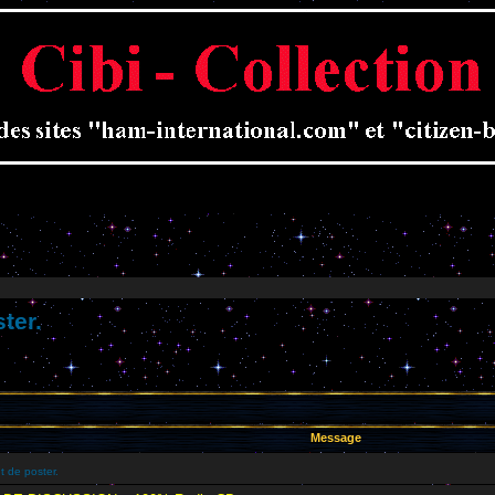
ter.
Message
t de poster.