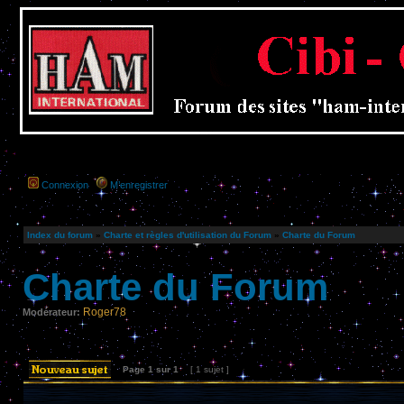
Connexion
M’enregistrer
Index du forum
»
Charte et règles d'utilisation du Forum
»
Charte du Forum
Charte du Forum
Roger78
Modérateur:
Page
1
sur
1
[ 1 sujet ]