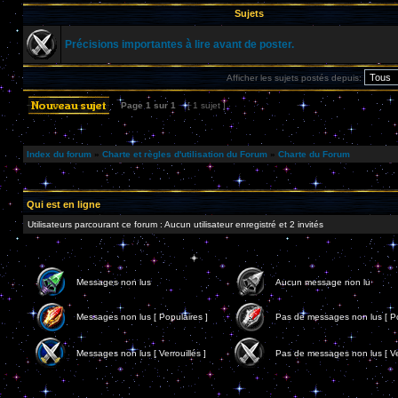
Sujets
Précisions importantes à lire avant de poster.
Afficher les sujets postés depuis:
Page
1
sur
1
[ 1 sujet ]
Index du forum
»
Charte et règles d'utilisation du Forum
»
Charte du Forum
Qui est en ligne
Utilisateurs parcourant ce forum : Aucun utilisateur enregistré et 2 invités
Messages non lus
Aucun message non lu
Messages non lus [ Populaires ]
Pas de messages non lus [ Po
Messages non lus [ Verrouillés ]
Pas de messages non lus [ Ver