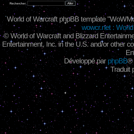
Rechercher:
World of Warcraft phpBB template "WoWMo
wowcr.net : World 
©
World of Warcraft and Blizzard Entertainme
Entertainment, Inc. in the U.S. and/or other co
En
Développé par
phpBB
®
Traduit