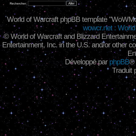
Rechercher:
World of Warcraft phpBB template "WoWMo
wowcr.net : World 
©
World of Warcraft and Blizzard Entertainme
Entertainment, Inc. in the U.S. and/or other co
En
Développé par
phpBB
®
Traduit