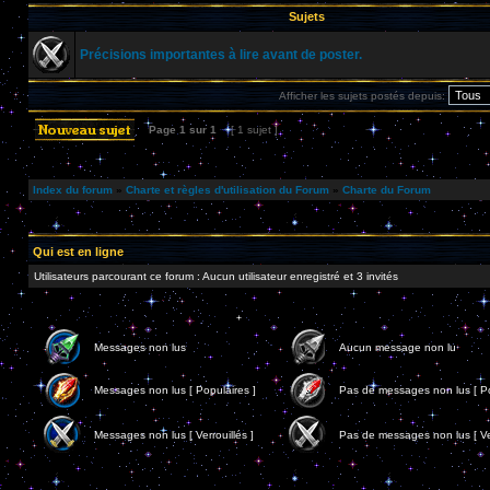
Sujets
Précisions importantes à lire avant de poster.
Afficher les sujets postés depuis:
Page
1
sur
1
[ 1 sujet ]
Index du forum
»
Charte et règles d'utilisation du Forum
»
Charte du Forum
Qui est en ligne
Utilisateurs parcourant ce forum : Aucun utilisateur enregistré et 3 invités
Messages non lus
Aucun message non lu
Messages non lus [ Populaires ]
Pas de messages non lus [ Po
Messages non lus [ Verrouillés ]
Pas de messages non lus [ Ver