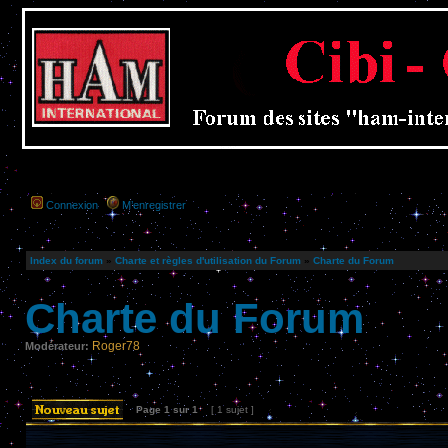
Connexion
M’enregistrer
Index du forum
»
Charte et règles d'utilisation du Forum
»
Charte du Forum
Charte du Forum
Roger78
Modérateur:
Page
1
sur
1
[ 1 sujet ]