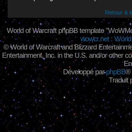
Retour à 
World of Warcraft phpBB template "WoWMo
wowcr.net : World 
©
World of Warcraft and Blizzard Entertainme
Entertainment, Inc. in the U.S. and/or other co
En
Développé par
phpBB
®
Traduit