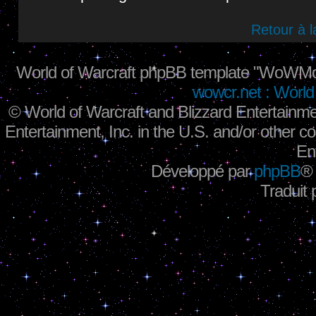
Retour à 
World of Warcraft phpBB template "WoWMo
wowcr.net : World 
©
World of Warcraft and Blizzard Entertainme
Entertainment, Inc. in the U.S. and/or other co
En
Développé par
phpBB
®
Traduit