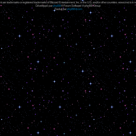
 are trademarks or registered trademarks of Blizzard Entertainment, Inc. in the U.S. and/or other countries. wowcr.net is in 
Développé par
phpBB
® Forum Software © phpBB Group
Traduit par
phpBB-fr.com