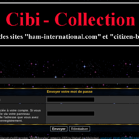
Envoyer votre mot de passe
:
ciée à votre compte. Si vous
iée via votre panneau
it de l’adresse que vous avez
e enregistrement.
 Warcraft phpBB template "WoWMoonclaw" created in 2005 by
Maëvah
(ex-
Moonclaw
) -
wowcr.net : World of Warcraft style