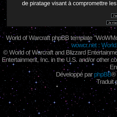
de piratage visant à compromettre le
World of Warcraft phpBB template "WoWMo
wowcr.net : World 
©
World of Warcraft and Blizzard Entertainme
Entertainment, Inc. in the U.S. and/or other co
En
Développé par
phpBB
®
Traduit