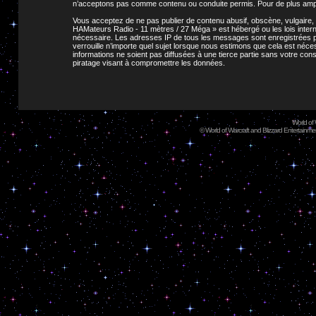
n’acceptons pas comme contenu ou conduite permis. Pour de plus ample
Vous acceptez de ne pas publier de contenu abusif, obscène, vulgaire, 
HAMateurs Radio - 11 mètres / 27 Méga » est hébergé ou les lois intern
nécessaire. Les adresses IP de tous les messages sont enregistrées p
verrouille n’importe quel sujet lorsque nous estimons que cela est né
informations ne soient pas diffusées à une tierce partie sans votre c
piratage visant à compromettre les données.
World of
©
World of Warcraft and Blizzard Entertainment