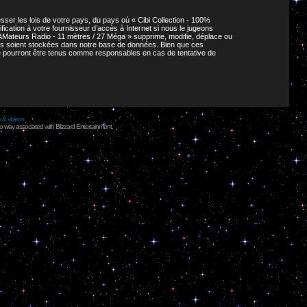
ser les lois de votre pays, du pays où « Cibi Collection - 100%
cation à votre fournisseur d’accès à Internet si nous le jugeons
AMateurs Radio - 11 mètres / 27 Méga » supprime, modifie, déplace ou
ies soient stockées dans notre base de données. Bien que ces
ne pourront être tenus comme responsables en cas de tentative de
s & videos
no way associated with Blizzard Entertainment.