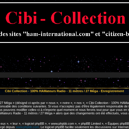
Cibi Collection - 100% HAMateurs Radio - 11 mètres / 27 Méga - Enregistrement
7 Méga » (désigné ci-après par « nous », « notre », « nos », « Cibi Collection - 100% HAMat
nsable des conditions suivantes. Si vous n’acceptez pas d’être légalement responsable de tou
pouvons modifier celles-ci à n’importe quel moment et nous ferons tout pour que vous en soye
HAMateurs Radio - 11 mètres / 27 Méga » alors que des changements ont été effectués, vous
ux », « leur », « logiciel phpBB », « www.phpbb.com », « phpBB Limited », « Équipes phpBB »)
hargé depuis
www.phpbb.com
. Le logiciel phpBB facilite seulement les discussions sur Inter