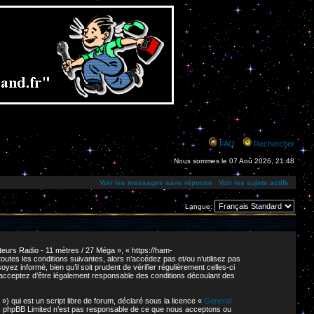
FAQ
Rechercher
Nous sommes le 07 Aoû 2026, 21:48
Voir les messages sans réponse
Voir les sujets actifs
Langue:
eurs Radio - 11 mètres / 27 Méga », « https://ham-
tes les conditions suivantes, alors n’accédez pas et/ou n’utilisez pas
z informé, bien qu’il soit prudent de vérifier régulièrement celles-ci
 acceptez d’être légalement responsable des conditions découlant des
 qui est un script libre de forum, déclaré sous la licence «
General
net. phpBB Limited n’est pas responsable de ce que nous acceptons ou