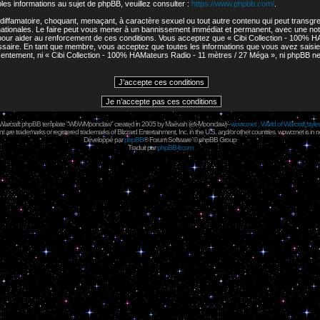
s informations au sujet de phpBB, veuillez consulter :
https://www.phpbb.com/
.
diffamatoire, choquant, menaçant, à caractère sexuel ou tout autre contenu qui peut transgres
ationales. Le faire peut vous mener à un bannissement immédiat et permanent, avec une notifi
our aider au renforcement de ces conditions. Vous acceptez que « Cibi Collection - 100% H
cessaire. En tant que membre, vous acceptez que toutes les informations que vous avez sais
onsentement, ni « Cibi Collection - 100% HAMateurs Radio - 11 mètres / 27 Méga », ni phpBB 
 Warcraft phpBB template "WoWMoonclaw" created in 2005 by
Maëvah
(ex-
Moonclaw
) -
wowcr.net : World of Warcraft style
 are trademarks or registered trademarks of Blizzard Entertainment, Inc. in the U.S. and/or other countries. wowcr.net is in 
Développé par
phpBB
® Forum Software © phpBB Group
Traduit par
phpBB-fr.com