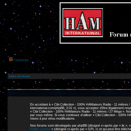
Connexion
Index du forum
En accédant à « Cibi Collection - 100% HAMateurs Radio - 11 mètres / 2
international.com/phpBB_3.01 »), vous acceptez d’être légalement respo
« Cibi Collection - 100% HAMateurs Radio - 11 mètres / 27 Méga ». Nous 
par vous-même. Si vous continuez d’utiliser « Cibi Collection - 100% 
mises à jour et/ou modifications.
Nos forums sont développés par phpBB (désigné ci-après par « ils », « e
Public License
» (désigné ci-après par « GPL ») et qui peut être téléc