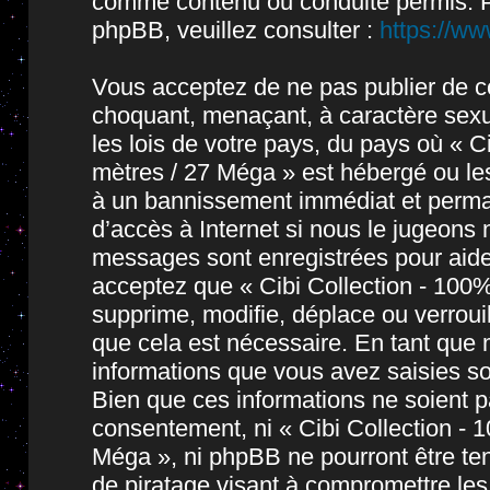
comme contenu ou conduite permis. P
phpBB, veuillez consulter :
https://w
Vous acceptez de ne pas publier de co
choquant, menaçant, à caractère sexue
les lois de votre pays, du pays où « 
mètres / 27 Méga » est hébergé ou les
à un bannissement immédiat et permane
d’accès à Internet si nous le jugeons
messages sont enregistrées pour aide
acceptez que « Cibi Collection - 10
supprime, modifie, déplace ou verroui
que cela est nécessaire. En tant que
informations que vous avez saisies s
Bien que ces informations ne soient pa
consentement, ni « Cibi Collection -
Méga », ni phpBB ne pourront être t
de piratage visant à compromettre le