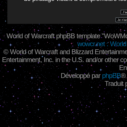
World of Warcraft phpBB template "WoWMo
wowcr.net : World 
©
World of Warcraft and Blizzard Entertainme
Entertainment, Inc. in the U.S. and/or other co
En
Développé par
phpBB
®
Traduit