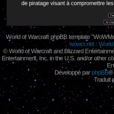
de piratage visant à compromettre le
World of Warcraft phpBB template "WoWMo
wowcr.net : World 
©
World of Warcraft and Blizzard Entertainme
Entertainment, Inc. in the U.S. and/or other co
En
Développé par
phpBB
®
Traduit