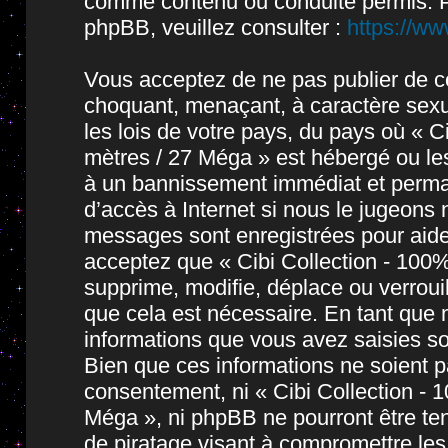
comme contenu ou conduite permis. P
phpBB, veuillez consulter :
https://w
Vous acceptez de ne pas publier de co
choquant, menaçant, à caractère sexue
les lois de votre pays, du pays où « 
mètres / 27 Méga » est hébergé ou les
à un bannissement immédiat et permane
d’accès à Internet si nous le jugeons
messages sont enregistrées pour aide
acceptez que « Cibi Collection - 10
supprime, modifie, déplace ou verroui
que cela est nécessaire. En tant que
informations que vous avez saisies s
Bien que ces informations ne soient pa
consentement, ni « Cibi Collection -
Méga », ni phpBB ne pourront être t
de piratage visant à compromettre le