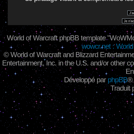
World of Warcraft phpBB template "WoWMo
wowcr.net : World 
©
World of Warcraft and Blizzard Entertainme
Entertainment, Inc. in the U.S. and/or other co
En
Développé par
phpBB
®
Traduit