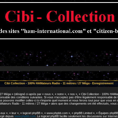
Cibi Collection - 100% HAMateurs Radio - 11 mètres / 27 Méga - Enregistrement
7 Méga » (désigné ci-après par « nous », « notre », « nos », « Cibi Collection - 100% HAMat
nsable des conditions suivantes. Si vous n’acceptez pas d’être légalement responsable de tou
pouvons modifier celles-ci à n’importe quel moment et nous ferons tout pour que vous en soye
HAMateurs Radio - 11 mètres / 27 Méga » alors que des changements ont été effectués, vous
ux », « leur », « logiciel phpBB », « www.phpbb.com », « phpBB Limited », « Équipes phpBB »)
hargé depuis
www.phpbb.com
. Le logiciel phpBB facilite seulement les discussions sur Inter