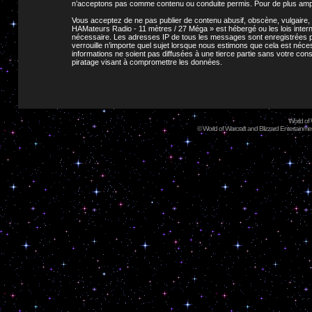
n’acceptons pas comme contenu ou conduite permis. Pour de plus ample
Vous acceptez de ne pas publier de contenu abusif, obscène, vulgaire, 
HAMateurs Radio - 11 mètres / 27 Méga » est hébergé ou les lois intern
nécessaire. Les adresses IP de tous les messages sont enregistrées p
verrouille n’importe quel sujet lorsque nous estimons que cela est né
informations ne soient pas diffusées à une tierce partie sans votre c
piratage visant à compromettre les données.
World of
©
World of Warcraft and Blizzard Entertainment