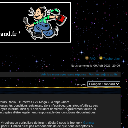
FAQ
Rechercher
Nous sommes le 06 Aoû 2026, 20:06
Voir les messages sans réponse
Voir les sujets actifs
Langue:
eurs Radio - 11 mètres / 27 Méga », « https://ham-
tes les conditions suivantes, alors n’accédez pas et/ou n’utilisez pas
z informé, bien qu’il soit prudent de vérifier régulièrement celles-ci
 acceptez d’être légalement responsable des conditions découlant des
 qui est un script libre de forum, déclaré sous la licence «
General
net. phpBB Limited n’est pas responsable de ce que nous acceptons ou