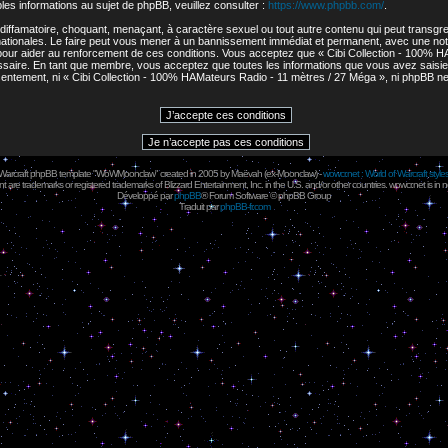
s informations au sujet de phpBB, veuillez consulter :
https://www.phpbb.com/
.
diffamatoire, choquant, menaçant, à caractère sexuel ou tout autre contenu qui peut transgres
ationales. Le faire peut vous mener à un bannissement immédiat et permanent, avec une notifi
our aider au renforcement de ces conditions. Vous acceptez que « Cibi Collection - 100% H
cessaire. En tant que membre, vous acceptez que toutes les informations que vous avez sais
onsentement, ni « Cibi Collection - 100% HAMateurs Radio - 11 mètres / 27 Méga », ni phpBB 
 Warcraft phpBB template "WoWMoonclaw" created in 2005 by
Maëvah
(ex-
Moonclaw
) -
wowcr.net : World of Warcraft style
 are trademarks or registered trademarks of Blizzard Entertainment, Inc. in the U.S. and/or other countries. wowcr.net is in 
Développé par
phpBB
® Forum Software © phpBB Group
Traduit par
phpBB-fr.com