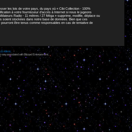
ser les lois de votre pays, du pays où « Cibi Collection - 100%
cation à votre fournisseur d’accès à Internet si nous le jugeons
AMateurs Radio - 11 mètres / 27 Méga » supprime, modifie, déplace ou
ies soient stockées dans notre base de données. Bien que ces
ne pourront être tenus comme responsables en cas de tentative de
s & videos
no way associated with Blizzard Entertainment.