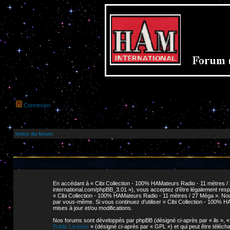
Connexion
Index du forum
En accédant à « Cibi Collection - 100% HAMateurs Radio - 11 mètres / 2
international.com/phpBB_3.01 »), vous acceptez d’être légalement respo
« Cibi Collection - 100% HAMateurs Radio - 11 mètres / 27 Méga ». Nous 
par vous-même. Si vous continuez d’utiliser « Cibi Collection - 100% 
mises à jour et/ou modifications.
Nos forums sont développés par phpBB (désigné ci-après par « ils », « e
Public License
» (désigné ci-après par « GPL ») et qui peut être téléc