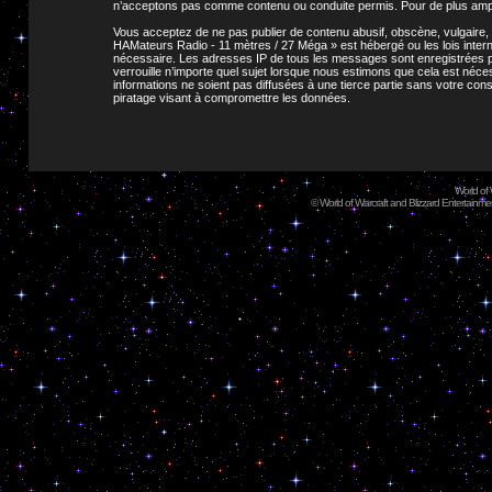
n’acceptons pas comme contenu ou conduite permis. Pour de plus ample
Vous acceptez de ne pas publier de contenu abusif, obscène, vulgaire, 
HAMateurs Radio - 11 mètres / 27 Méga » est hébergé ou les lois intern
nécessaire. Les adresses IP de tous les messages sont enregistrées p
verrouille n’importe quel sujet lorsque nous estimons que cela est né
informations ne soient pas diffusées à une tierce partie sans votre c
piratage visant à compromettre les données.
World of
©
World of Warcraft and Blizzard Entertainment