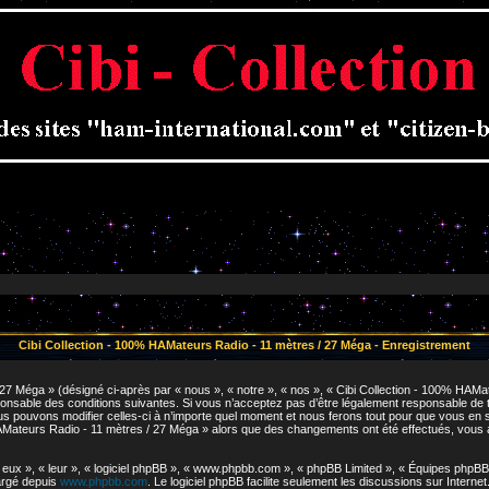
Cibi Collection - 100% HAMateurs Radio - 11 mètres / 27 Méga - Enregistrement
7 Méga » (désigné ci-après par « nous », « notre », « nos », « Cibi Collection - 100% HAMat
nsable des conditions suivantes. Si vous n’acceptez pas d’être légalement responsable de tou
pouvons modifier celles-ci à n’importe quel moment et nous ferons tout pour que vous en soye
HAMateurs Radio - 11 mètres / 27 Méga » alors que des changements ont été effectués, vous
ux », « leur », « logiciel phpBB », « www.phpbb.com », « phpBB Limited », « Équipes phpBB »)
hargé depuis
www.phpbb.com
. Le logiciel phpBB facilite seulement les discussions sur Inter