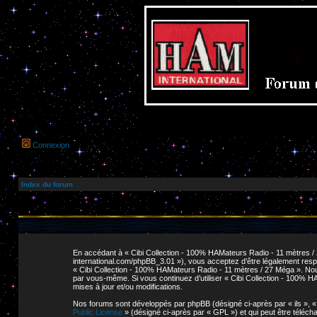
Connexion
Index du forum
En accédant à « Cibi Collection - 100% HAMateurs Radio - 11 mètres / 2
international.com/phpBB_3.01 »), vous acceptez d’être légalement respo
« Cibi Collection - 100% HAMateurs Radio - 11 mètres / 27 Méga ». Nous 
par vous-même. Si vous continuez d’utiliser « Cibi Collection - 100% 
mises à jour et/ou modifications.
Nos forums sont développés par phpBB (désigné ci-après par « ils », « e
Public License
» (désigné ci-après par « GPL ») et qui peut être téléc