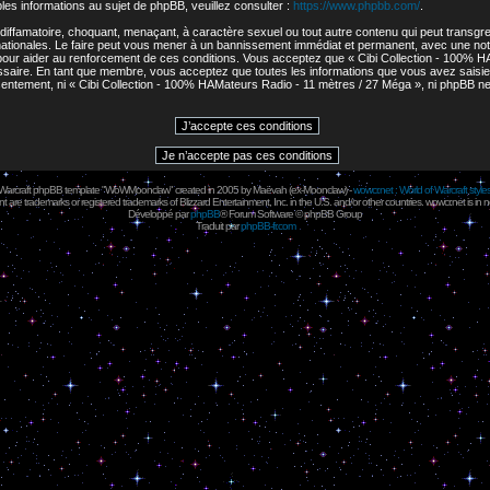
s informations au sujet de phpBB, veuillez consulter :
https://www.phpbb.com/
.
diffamatoire, choquant, menaçant, à caractère sexuel ou tout autre contenu qui peut transgres
ationales. Le faire peut vous mener à un bannissement immédiat et permanent, avec une notifi
our aider au renforcement de ces conditions. Vous acceptez que « Cibi Collection - 100% H
cessaire. En tant que membre, vous acceptez que toutes les informations que vous avez sais
onsentement, ni « Cibi Collection - 100% HAMateurs Radio - 11 mètres / 27 Méga », ni phpBB 
 Warcraft phpBB template "WoWMoonclaw" created in 2005 by
Maëvah
(ex-
Moonclaw
) -
wowcr.net : World of Warcraft style
 are trademarks or registered trademarks of Blizzard Entertainment, Inc. in the U.S. and/or other countries. wowcr.net is in 
Développé par
phpBB
® Forum Software © phpBB Group
Traduit par
phpBB-fr.com