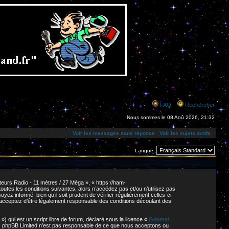
FAQ
Rechercher
Nous sommes le 08 Aoû 2026, 21:32
Voir les messages sans réponse
Voir les sujets actifs
Langue:
eurs Radio - 11 mètres / 27 Méga », « https://ham-
tes les conditions suivantes, alors n’accédez pas et/ou n’utilisez pas
z informé, bien qu’il soit prudent de vérifier régulièrement celles-ci
 acceptez d’être légalement responsable des conditions découlant des
 qui est un script libre de forum, déclaré sous la licence «
General
net. phpBB Limited n’est pas responsable de ce que nous acceptons ou