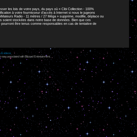
ser les lois de votre pays, du pays où « Cibi Collection - 100%
cation à votre fournisseur d’accès à Internet si nous le jugeons
AMateurs Radio - 11 mètres / 27 Méga » supprime, modifie, déplace ou
ies soient stockées dans notre base de données. Bien que ces
ne pourront être tenus comme responsables en cas de tentative de
s & videos
no way associated with Blizzard Entertainment.