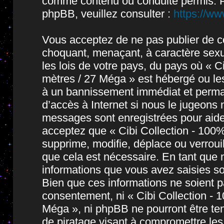
comme contenu ou conduite permis. P
phpBB, veuillez consulter :
https://w
Vous acceptez de ne pas publier de co
choquant, menaçant, à caractère sexue
les lois de votre pays, du pays où « 
mètres / 27 Méga » est hébergé ou les
à un bannissement immédiat et permane
d’accès à Internet si nous le jugeons
messages sont enregistrées pour aide
acceptez que « Cibi Collection - 10
supprime, modifie, déplace ou verroui
que cela est nécessaire. En tant que
informations que vous avez saisies s
Bien que ces informations ne soient pa
consentement, ni « Cibi Collection -
Méga », ni phpBB ne pourront être t
de piratage visant à compromettre le