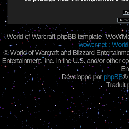
World of Warcraft phpBB template "WoWMo
wowcr.net : World 
©
World of Warcraft and Blizzard Entertainme
Entertainment, Inc. in the U.S. and/or other co
En
Développé par
phpBB
®
Traduit