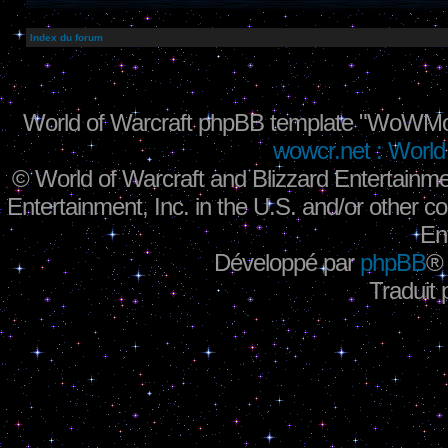
Index du forum
World of Warcraft phpBB template "WoWMo
wowcr.net : World 
©
World of Warcraft and Blizzard Entertainme
Entertainment, Inc. in the U.S. and/or other co
En
Développé par
phpBB
®
Traduit