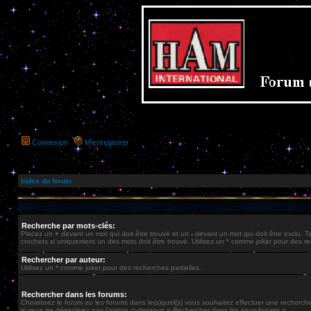
Connexion
M’enregistrer
Index du forum
Recherche par mots-clés:
Placez un
+
devant un mot qui doit être trouvé et un
-
devant un mot qui doit être exclu. 
crochets si uniquement un des mots doit être trouvé. Utilisez un * comme joker pour des re
Rechercher par auteur:
Utilisez un * comme joker pour des recherches partielles.
Rechercher dans les forums:
Choisissez le forum ou les forums dans le(s)quel(s) vous souhaitez effectuer une recherc
si vous ne désactivez pas l’option ci-dessous « Rechercher dans les sous-forums ».