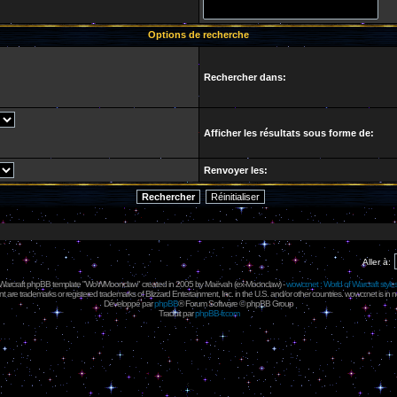
Options de recherche
Rechercher dans:
Afficher les résultats sous forme de:
Renvoyer les:
Aller à:
 Warcraft phpBB template "WoWMoonclaw" created in 2005 by
Maëvah
(ex-
Moonclaw
) -
wowcr.net : World of Warcraft style
 are trademarks or registered trademarks of Blizzard Entertainment, Inc. in the U.S. and/or other countries. wowcr.net is in 
Développé par
phpBB
® Forum Software © phpBB Group
Traduit par
phpBB-fr.com