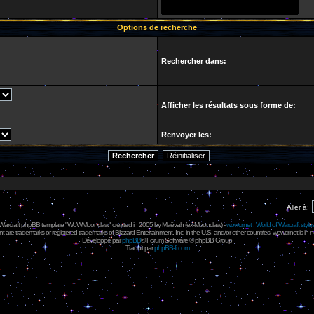
Options de recherche
Rechercher dans:
Afficher les résultats sous forme de:
Renvoyer les:
Aller à:
 Warcraft phpBB template "WoWMoonclaw" created in 2005 by
Maëvah
(ex-
Moonclaw
) -
wowcr.net : World of Warcraft style
 are trademarks or registered trademarks of Blizzard Entertainment, Inc. in the U.S. and/or other countries. wowcr.net is in 
Développé par
phpBB
® Forum Software © phpBB Group
Traduit par
phpBB-fr.com