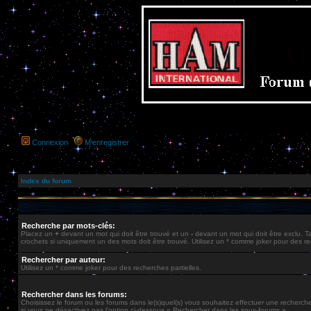
Connexion
M’enregistrer
Index du forum
Recherche par mots-clés:
Placez un
+
devant un mot qui doit être trouvé et un
-
devant un mot qui doit être exclu. 
crochets si uniquement un des mots doit être trouvé. Utilisez un * comme joker pour des re
Rechercher par auteur:
Utilisez un * comme joker pour des recherches partielles.
Rechercher dans les forums:
Choisissez le forum ou les forums dans le(s)quel(s) vous souhaitez effectuer une recherc
si vous ne désactivez pas l’option ci-dessous « Rechercher dans les sous-forums ».