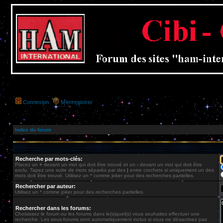
Connexion
M’enregistrer
Index du forum
Recherche par mots-clés:
Placez un
+
devant un mot qui doit être trouvé et un
-
devant un mot qui doit être
exclu. Tapez une suite de mots séparés par des
|
entre crochets si uniquement un des
mots doit être trouvé. Utilisez un * comme joker pour des recherches partielles.
Rechercher par auteur:
Utilisez un * comme joker pour des recherches partielles.
Rechercher dans les forums:
Choisissez le forum ou les forums dans le(s)quel(s) vous souhaitez effectuer une
recherche. Les sous-forums sont automatiquement inclus si vous ne désactivez pas