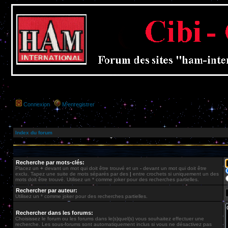
Connexion
M’enregistrer
Index du forum
Recherche par mots-clés:
Placez un
+
devant un mot qui doit être trouvé et un
-
devant un mot qui doit être
exclu. Tapez une suite de mots séparés par des
|
entre crochets si uniquement un des
mots doit être trouvé. Utilisez un * comme joker pour des recherches partielles.
Rechercher par auteur:
Utilisez un * comme joker pour des recherches partielles.
Rechercher dans les forums:
Choisissez le forum ou les forums dans le(s)quel(s) vous souhaitez effectuer une
recherche. Les sous-forums sont automatiquement inclus si vous ne désactivez pas