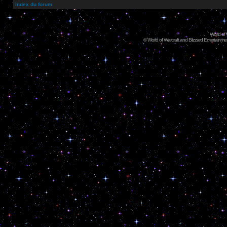
Index du forum
World of
©
World of Warcraft and Blizzard Entertainment