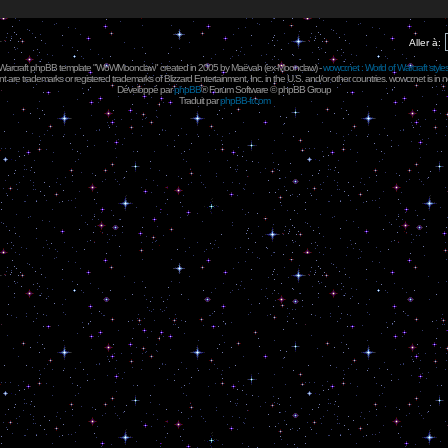
Aller à:
 Warcraft phpBB template "WoWMoonclaw" created in 2005 by
Maëvah
(ex-
Moonclaw
) -
wowcr.net : World of Warcraft style
 are trademarks or registered trademarks of Blizzard Entertainment, Inc. in the U.S. and/or other countries. wowcr.net is in 
Développé par
phpBB
® Forum Software © phpBB Group
Traduit par
phpBB-fr.com