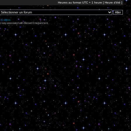
Heures au format UTC + 1 heure [ Heure d’été ]
s & videos
no way associated with Blizzard Entertainment.