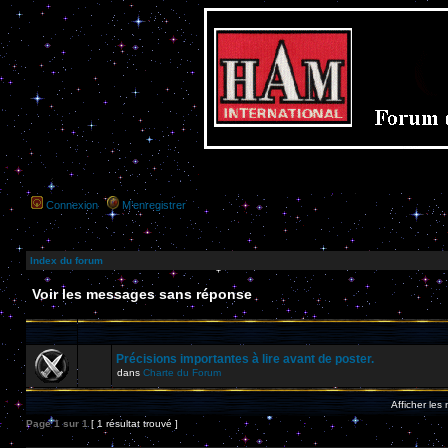
Connexion
M’enregistrer
Index du forum
Voir les messages sans réponse
Précisions importantes à lire avant de poster.
dans
Charte du Forum
Afficher les
Page
1
sur
1
[ 1 résultat trouvé ]