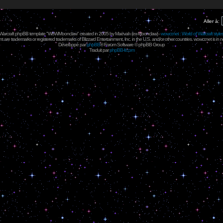
Aller à:
 Warcraft phpBB template "WoWMoonclaw" created in 2005 by
Maëvah
(ex-
Moonclaw
) -
wowcr.net : World of Warcraft style
 are trademarks or registered trademarks of Blizzard Entertainment, Inc. in the U.S. and/or other countries. wowcr.net is in 
Développé par
phpBB
® Forum Software © phpBB Group
Traduit par
phpBB-fr.com