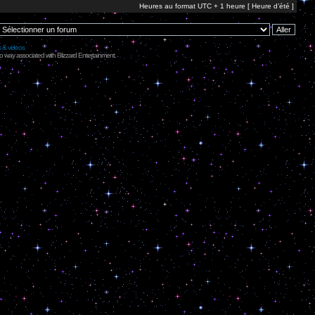
Heures au format UTC + 1 heure [ Heure d’été ]
s & videos
no way associated with Blizzard Entertainment.