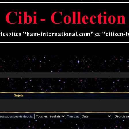
Sujets
 messages postés depuis:
Trier par: