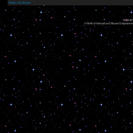
Index du forum
World of
©
World of Warcraft and Blizzard Entertainment