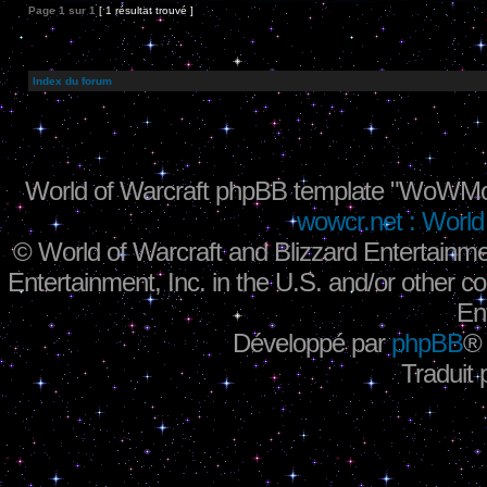
Page
1
sur
1
[ 1 résultat trouvé ]
Index du forum
World of Warcraft phpBB template "WoWMo
wowcr.net : World 
©
World of Warcraft and Blizzard Entertainme
Entertainment, Inc. in the U.S. and/or other co
En
Développé par
phpBB
®
Traduit