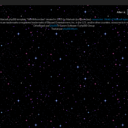
Aller à:
 Warcraft phpBB template "WoWMoonclaw" created in 2005 by
Maëvah
(ex-
Moonclaw
) -
wowcr.net : World of Warcraft style
 are trademarks or registered trademarks of Blizzard Entertainment, Inc. in the U.S. and/or other countries. wowcr.net is in 
Développé par
phpBB
® Forum Software © phpBB Group
Traduit par
phpBB-fr.com