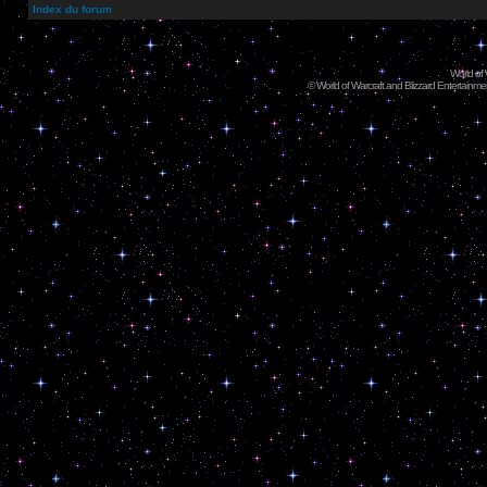
Index du forum
World of
©
World of Warcraft and Blizzard Entertainment