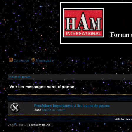
Connexion
M’enregistrer
Index du forum
Voir les messages sans réponse
Précisions importantes à lire avant de poster.
dans
Charte du Forum
Afficher les
Page
1
sur
1
[ 1 résultat trouvé ]