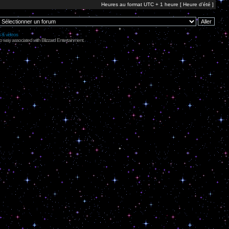
Heures au format UTC + 1 heure [ Heure d’été ]
s & videos
no way associated with Blizzard Entertainment.