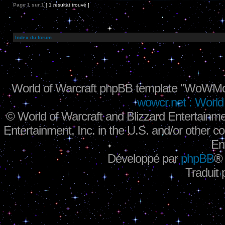
Page
1
sur
1
[ 1 résultat trouvé ]
Index du forum
World of Warcraft phpBB template "WoWMo
wowcr.net : World 
©
World of Warcraft and Blizzard Entertainme
Entertainment, Inc. in the U.S. and/or other co
En
Développé par
phpBB
®
Traduit