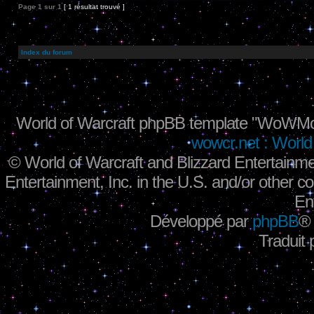
Page
1
sur
1
[ 1 résultat trouvé ]
Index du forum
World of Warcraft phpBB template "WoWMo
wowcr.net : World 
©
World of Warcraft and Blizzard Entertainme
Entertainment, Inc. in the U.S. and/or other co
En
Développé par
phpBB
®
Traduit