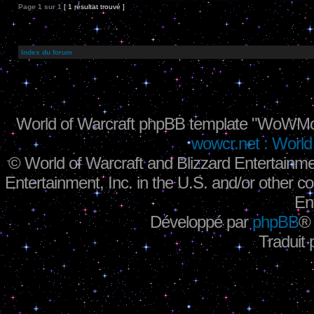
Page
1
sur
1
[ 1 résultat trouvé ]
Index du forum
World of Warcraft phpBB template "WoWMo
wowcr.net : World 
©
World of Warcraft and Blizzard Entertainme
Entertainment, Inc. in the U.S. and/or other co
En
Développé par
phpBB
®
Traduit