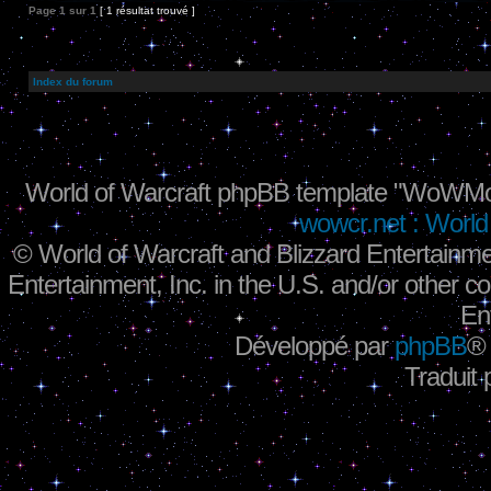
Page
1
sur
1
[ 1 résultat trouvé ]
Index du forum
World of Warcraft phpBB template "WoWMo
wowcr.net : World 
©
World of Warcraft and Blizzard Entertainme
Entertainment, Inc. in the U.S. and/or other co
En
Développé par
phpBB
®
Traduit