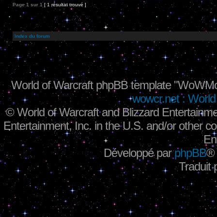
Page
1
sur
1
[ 1 résultat trouvé ]
Index du forum
World of Warcraft phpBB template "WoWMo
wowcr.net : World 
©
World of Warcraft and Blizzard Entertainme
Entertainment, Inc. in the U.S. and/or other co
En
Développé par
phpBB
®
Traduit