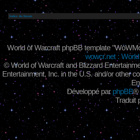
Index du forum
World of Warcraft phpBB template "WoWMo
wowcr.net : World 
©
World of Warcraft and Blizzard Entertainme
Entertainment, Inc. in the U.S. and/or other co
En
Développé par
phpBB
®
Traduit