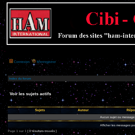
Connexion
M’enregistrer
Index du forum
Voir les sujets actifs
Sujets
Auteur
Répo
Aucun sujet ou message 
Afficher les messages po
Page
1
sur
1
[ 0 résultats trouvés ]