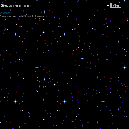
s & videos
no way associated with Blizzard Entertainment.