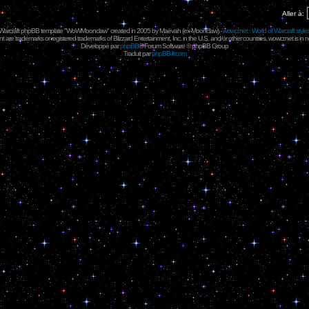
Aller à:
 Warcraft phpBB template "WoWMoonclaw" created in 2005 by
Maëvah
(ex-
Moonclaw
) -
wowcr.net : World of Warcraft style
 are trademarks or registered trademarks of Blizzard Entertainment, Inc. in the U.S. and/or other countries. wowcr.net is in 
Développé par
phpBB
® Forum Software © phpBB Group
Traduit par
phpBB-fr.com