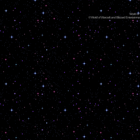
World of
©
World of Warcraft and Blizzard Entertainment