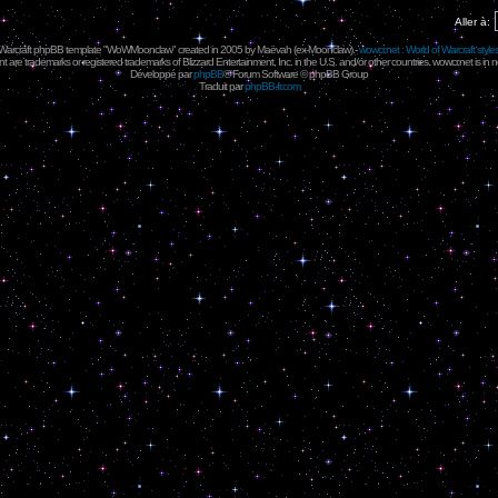
Aller à:
 Warcraft phpBB template "WoWMoonclaw" created in 2005 by
Maëvah
(ex-
Moonclaw
) -
wowcr.net : World of Warcraft style
 are trademarks or registered trademarks of Blizzard Entertainment, Inc. in the U.S. and/or other countries. wowcr.net is in 
Développé par
phpBB
® Forum Software © phpBB Group
Traduit par
phpBB-fr.com