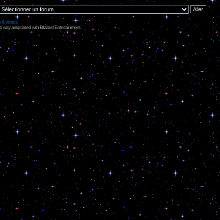
s & videos
no way associated with Blizzard Entertainment.