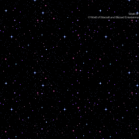
World of
©
World of Warcraft and Blizzard Entertainment