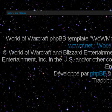
Index du forum
World of Warcraft phpBB template "WoWMo
wowcr.net : World 
©
World of Warcraft and Blizzard Entertainme
Entertainment, Inc. in the U.S. and/or other co
En
Développé par
phpBB
®
Traduit