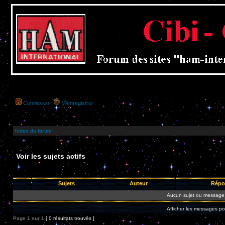
Connexion
M’enregistrer
Index du forum
Voir les sujets actifs
Sujets
Auteur
Répo
Aucun sujet ou message 
Afficher les messages po
Page
1
sur
1
[ 0 résultats trouvés ]