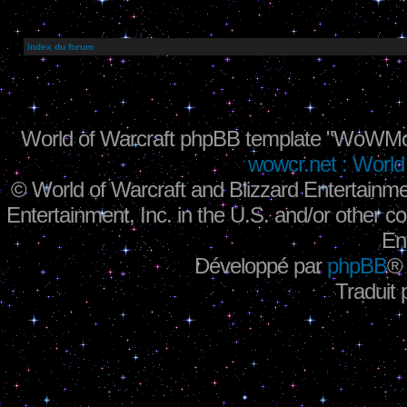
Index du forum
World of Warcraft phpBB template "WoWMo
wowcr.net : World 
©
World of Warcraft and Blizzard Entertainme
Entertainment, Inc. in the U.S. and/or other co
En
Développé par
phpBB
®
Traduit