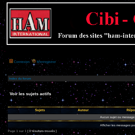
Connexion
M’enregistrer
Index du forum
Voir les sujets actifs
Sujets
Auteur
Répo
Aucun sujet ou message 
Afficher les messages po
Page
1
sur
1
[ 0 résultats trouvés ]