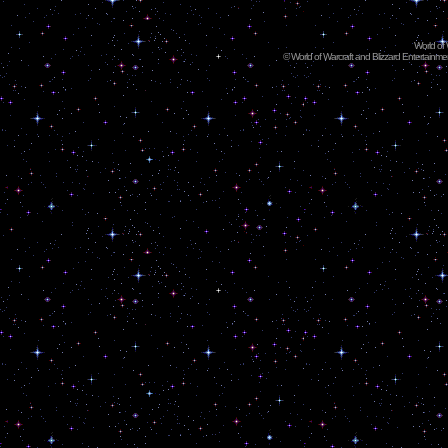
World of
©
World of Warcraft and Blizzard Entertainment