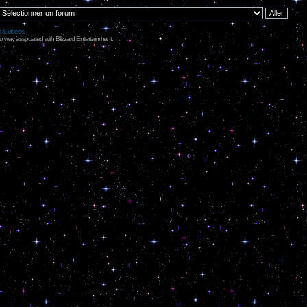
s & videos
no way associated with Blizzard Entertainment.