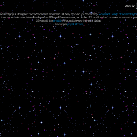
Aller à:
 Warcraft phpBB template "WoWMoonclaw" created in 2005 by
Maëvah
(ex-
Moonclaw
) -
wowcr.net : World of Warcraft style
 are trademarks or registered trademarks of Blizzard Entertainment, Inc. in the U.S. and/or other countries. wowcr.net is in 
Développé par
phpBB
® Forum Software © phpBB Group
Traduit par
phpBB-fr.com