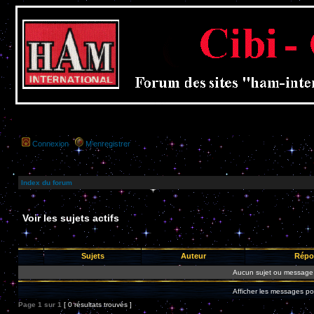
Connexion
M’enregistrer
Index du forum
Voir les sujets actifs
Sujets
Auteur
Répo
Aucun sujet ou message 
Afficher les messages po
Page
1
sur
1
[ 0 résultats trouvés ]