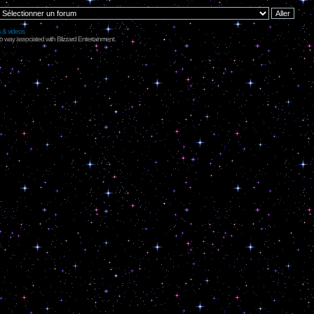
s & videos
no way associated with Blizzard Entertainment.