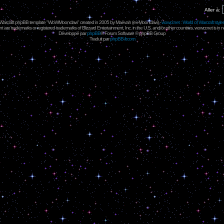
Aller à:
 Warcraft phpBB template "WoWMoonclaw" created in 2005 by
Maëvah
(ex-
Moonclaw
) -
wowcr.net : World of Warcraft style
 are trademarks or registered trademarks of Blizzard Entertainment, Inc. in the U.S. and/or other countries. wowcr.net is in 
Développé par
phpBB
® Forum Software © phpBB Group
Traduit par
phpBB-fr.com