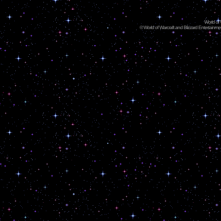
World of
©
World of Warcraft and Blizzard Entertainment