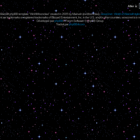
Aller à:
 Warcraft phpBB template "WoWMoonclaw" created in 2005 by
Maëvah
(ex-
Moonclaw
) -
wowcr.net : World of Warcraft style
 are trademarks or registered trademarks of Blizzard Entertainment, Inc. in the U.S. and/or other countries. wowcr.net is in 
Développé par
phpBB
® Forum Software © phpBB Group
Traduit par
phpBB-fr.com