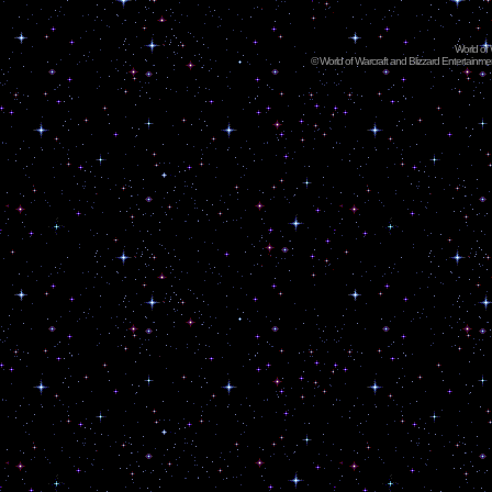
World of
©
World of Warcraft and Blizzard Entertainment