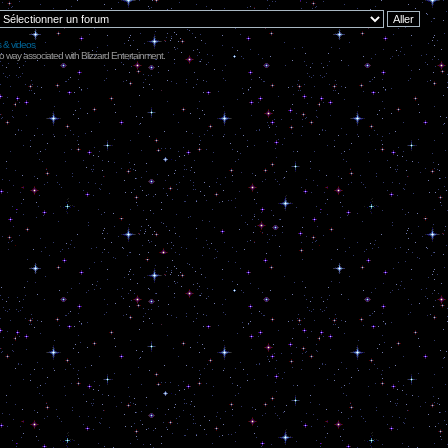
s & videos
no way associated with Blizzard Entertainment.