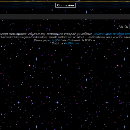
Aller à:
 Warcraft phpBB template "WoWMoonclaw" created in 2005 by
Maëvah
(ex-
Moonclaw
) -
wowcr.net : World of Warcraft style
 are trademarks or registered trademarks of Blizzard Entertainment, Inc. in the U.S. and/or other countries. wowcr.net is in 
Développé par
phpBB
® Forum Software © phpBB Group
Traduit par
phpBB-fr.com