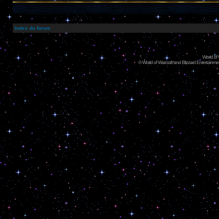
Index du forum
World of
©
World of Warcraft and Blizzard Entertainment