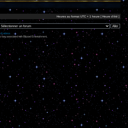
Heures au format UTC + 1 heure [ Heure d’été ]
s & videos
no way associated with Blizzard Entertainment.