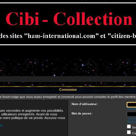
Connexion
e forum exige que vous soyez enregistré et connecté pour pouvoir consulter le profil des membre
Nom d’utilisateur:
M’enre
ues secondes et augmente vos possibilités.
Mot de passe:
utilisateurs enregistrés. Avant de vous
de notre politique de vie privée. Assurez-vous
J’ai o
Renvoy
vée
Se
Ca