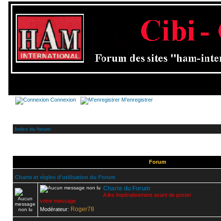
Connexion
M’enregistrer
Index du forum
Forum
Charte et règles d'utilisation du Forum
Charte du Forum
A lire impérativement avant de poster
votre message
Roger78
Modérateur: