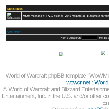
Statistiques
49004
message(s) |
7712
sujet(s) |
2340
membre(s) | L’utilisateur enregis
Connexion
Nom d’utilisateur:
Mot de 
Messages non lus
World of Warcraft phpBB template "WoWMo
wowcr.net : World 
©
World of Warcraft and Blizzard Entertainme
Entertainment, Inc. in the U.S. and/or other co
En