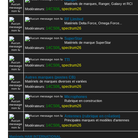
Matériels de marques, Ranger, Galaxy et RCI
14CS06
spectrum26
Modérateurs:
,
RF Limited
Matériels Delta Force, Omega Force...
14CS06
spectrum26
Modérateurs:
,
SuperStar
Matériels de marque SuperStar
14CS06
spectrum26
Modérateurs:
,
TTI
14CS06
spectrum26
Modérateurs:
,
Autres marques (postes CB)
Matériels de marques diverses et variées
14CS06
spectrum26
Modérateurs:
,
Microphones
Rubrique en construction
14CS06
spectrum26
Modérateurs:
,
Antennes (rubrique en création)
Principales marques et modèles d'antennes
14CS06
spectrum26
Modérateurs:
,
Matériels HAM INTERNATIONAL