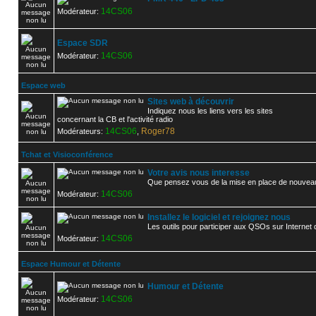
14CS06
Modérateur:
Espace SDR
14CS06
Modérateur:
Espace web
Sites web à découvrir
Indiquez nous les liens vers les sites
concernant la CB et l'activité radio
14CS06
Roger78
Modérateurs:
,
Tchat et Visioconférence
Votre avis nous interesse
Que pensez vous de la mise en place de nouveau
14CS06
Modérateur:
Installez le logiciel et rejoignez nous
Les outils pour participer aux QSOs sur Inter
14CS06
Modérateur:
Espace Humour et Détente
Humour et Détente
14CS06
Modérateur: