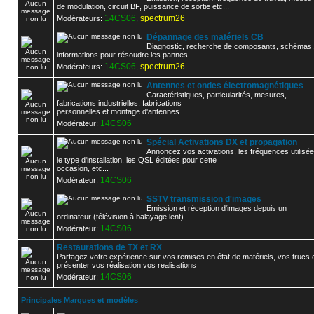
de modulation, circuit BF, puissance de sortie etc...
14CS06
spectrum26
Modérateurs:
,
Dépannage des matériels CB
Diagnostic, recherche de composants, schémas,
informations pour résoudre les pannes.
14CS06
spectrum26
Modérateurs:
,
Antennes et ondes électromagnétiques
Caractéristiques, particularités, mesures,
fabrications industrielles, fabrications
personnelles et montage d'antennes.
14CS06
Modérateur:
Spécial Activations DX et propagation
Annoncez vos activations, les fréquences utilisée
le type d'installation, les QSL éditées pour cette
occasion, etc...
14CS06
Modérateur:
SSTV transmission d'images
Emission et réception d'images depuis un
ordinateur (télévision à balayage lent).
14CS06
Modérateur:
Restaurations de TX et RX
Partagez votre expérience sur vos remises en état de matériels, vos trucs 
présenter vos réalisation vos realisations
14CS06
Modérateur:
Principales Marques et modèles