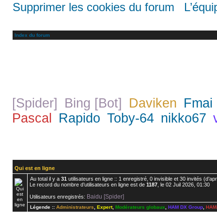
Supprimer les cookies du forum
|
L’équi
Index du forum
14 membres actifs ces dernières 24 he
[Spider]
Bing [Bot]
Daviken
Fmai
,
,
,
Pascal
Rapido
Toby-64
nikko67
,
,
,
,
Activité de ces dernières 2
0
nouveaux messages •
0
nouveaux
Qui est en ligne
Au total il y a
31
utilisateurs en ligne :: 1 enregistré, 0 invisible et 30 invités (d’
Le record du nombre d’utilisateurs en ligne est de
1187
, le 02 Juil 2026, 01:30
Baidu [Spider]
Utilisateurs enregistrés:
Légende ::
Administrateurs
,
Expert
,
Modérateurs globaux
,
HAM DX Group
,
HAMa