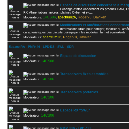
Espace de discussion concernant la m
Echange d'infos concernant les produits HAM, TX
RX, Alimentations, micros, platines Cybernet etc...
14CS06
spectrum26
Roger78
Daviken
Modérateurs:
,
,
,
Modifications et améliorations concernant
Informations utiles pour corriger, modifier ou amél
caractéristiques des circuits qui équipent les modèles Ham et équivalents.
spectrum26
Roger78
Daviken
Modérateurs:
,
,
Espace RA - PMR446 - LPD433 - SWL - SDR
Espace de discussion
14CS06
Modérateur:
Transceivers fixes et mobiles
14CS06
Modérateur:
Transceivers portables
14CS06
Modérateur:
Espace RX "SWL"
14CS06
Modérateur:
PMR 446 - LPD 433