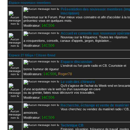
Espace nouveaux membres
Présentation des nouveaux membres (imp
inscription)
Bienvenue sur le Forum. Pour mieux vous connaitre et afin d'accéder à la to
présentez vous en quelques mots.
14CS06
Modérateur:
Accueil et conseils aux nouveaux opérat
Nouveau sur la fréquence. Toutes les réponses
a vosquestions, conseils, canaux d'appels, jargon, législation...
14CS06
Modérateur:
Espace 27 Méga / Citizen Band
Espace discussion
L'endroit ou l'on parle radio et CB. Courtoisie et
bonne humeur de rigueur
14CS06
Roger78
Modérateurs:
,
Le coin des chineurs
Qu'il s'agisse de l'achat du Week-end en brocant
d'une acquisition via le web ou d'un sauvetage en cave
ou au grenier, faites nous découvrir vos trouvailles.
14CS06
Modérateur:
Recherche, échange et vente de matériel
Vous cherchez ou vendez du matériel radio / CB,
annonces.
14CS06
Modérateur:
Technique CB
Emission, réception, fréquence de travail, modes