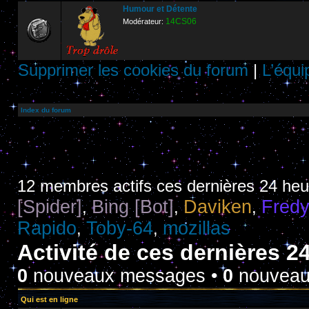
Humour et Détente
14CS06
Modérateur:
Supprimer les cookies du forum
|
L’équi
Index du forum
12 membres actifs ces dernières 24 he
[Spider]
Bing [Bot]
Daviken
Fred
,
,
,
Rapido
Toby-64
mozillas
,
,
Activité de ces dernières 2
0
nouveaux messages •
0
nouveaux
Qui est en ligne