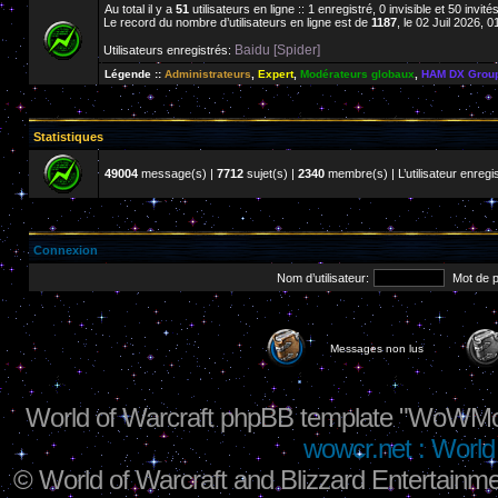
Au total il y a
51
utilisateurs en ligne :: 1 enregistré, 0 invisible et 50 invi
Le record du nombre d’utilisateurs en ligne est de
1187
, le 02 Juil 2026, 0
Baidu [Spider]
Utilisateurs enregistrés:
Légende ::
Administrateurs
,
Expert
,
Modérateurs globaux
,
HAM DX Grou
Statistiques
49004
message(s) |
7712
sujet(s) |
2340
membre(s) | L’utilisateur enregis
Connexion
Nom d’utilisateur:
Mot de 
Messages non lus
World of Warcraft phpBB template "WoWMo
wowcr.net : World 
©
World of Warcraft and Blizzard Entertainme