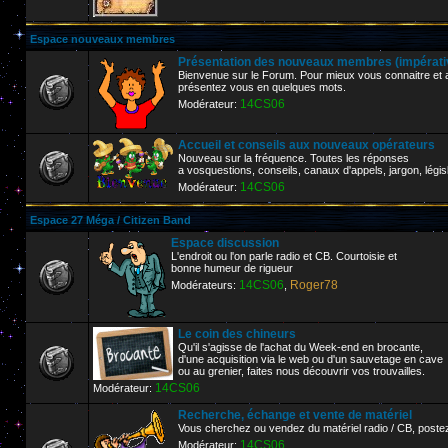
Espace nouveaux membres
Présentation des nouveaux membres (impérative
Bienvenue sur le Forum. Pour mieux vous connaitre et af
présentez vous en quelques mots.
14CS06
Modérateur:
Accueil et conseils aux nouveaux opérateurs
Nouveau sur la fréquence. Toutes les réponses
a vosquestions, conseils, canaux d'appels, jargon, législ
14CS06
Modérateur:
Espace 27 Méga / Citizen Band
Espace discussion
L'endroit ou l'on parle radio et CB. Courtoisie et
bonne humeur de rigueur
14CS06
Roger78
Modérateurs:
,
Le coin des chineurs
Qu'il s'agisse de l'achat du Week-end en brocante,
d'une acquisition via le web ou d'un sauvetage en cave
ou au grenier, faites nous découvrir vos trouvailles.
14CS06
Modérateur:
Recherche, échange et vente de matériel
Vous cherchez ou vendez du matériel radio / CB, poste
14CS06
Modérateur: