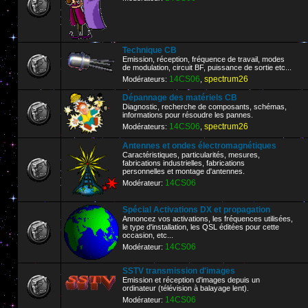
Technique CB
Emission, réception, fréquence de travail, modes
de modulation, circuit BF, puissance de sortie etc...
14CS06
spectrum26
Modérateurs:
,
Dépannage des matériels CB
Diagnostic, recherche de composants, schémas,
informations pour résoudre les pannes.
14CS06
spectrum26
Modérateurs:
,
Antennes et ondes électromagnétiques
Caractéristiques, particularités, mesures,
fabrications industrielles, fabrications
personnelles et montage d'antennes.
14CS06
Modérateur:
Spécial Activations DX et propagation
Annoncez vos activations, les fréquences utilisées,
le type d'installation, les QSL éditées pour cette
occasion, etc...
14CS06
Modérateur:
SSTV transmission d'images
Emission et réception d'images depuis un
ordinateur (télévision à balayage lent).
14CS06
Modérateur: