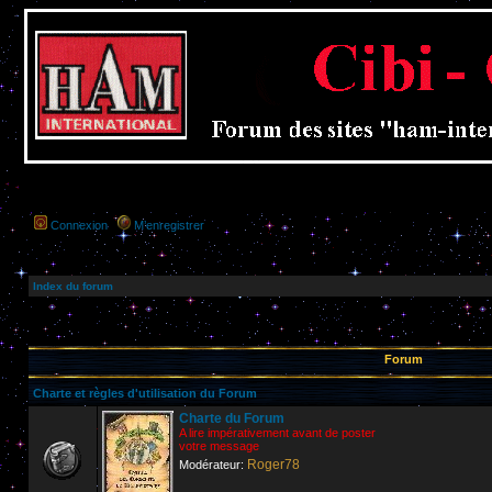
Connexion
M’enregistrer
Index du forum
Forum
Charte et règles d'utilisation du Forum
Charte du Forum
A lire impérativement avant de poster
votre message
Roger78
Modérateur: