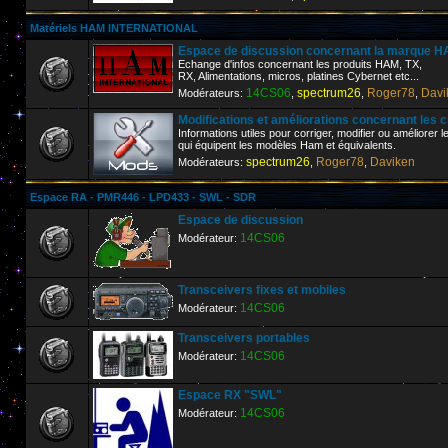
Matériels HAM INTERNATIONAL
Espace de discussion concernant la marque
Echange d'infos concernant les produits HAM, TX,
RX, Alimentations, micros, platines Cybernet etc...
14CS06
spectrum26
Roger78
Davi
Modérateurs:
,
,
,
Modifications et améliorations concernant les 
Informations utiles pour corriger, modifier ou améliorer 
qui équipent les modèles Ham et équivalents.
spectrum26
Roger78
Daviken
Modérateurs:
,
,
Espace RA - PMR446 - LPD433 - SWL - SDR
Espace de discussion
14CS06
Modérateur:
Transceivers fixes et mobiles
14CS06
Modérateur:
Transceivers portables
14CS06
Modérateur:
Espace RX "SWL"
14CS06
Modérateur: