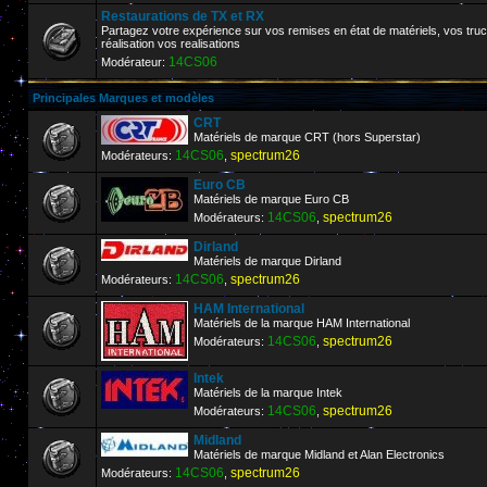
Restaurations de TX et RX
Partagez votre expérience sur vos remises en état de matériels, vos truc
réalisation vos realisations
14CS06
Modérateur:
Principales Marques et modèles
CRT
Matériels de marque CRT (hors Superstar)
14CS06
spectrum26
Modérateurs:
,
Euro CB
Matériels de marque Euro CB
14CS06
spectrum26
Modérateurs:
,
Dirland
Matériels de marque Dirland
14CS06
spectrum26
Modérateurs:
,
HAM International
Matériels de la marque HAM International
14CS06
spectrum26
Modérateurs:
,
Intek
Matériels de la marque Intek
14CS06
spectrum26
Modérateurs:
,
Midland
Matériels de marque Midland et Alan Electronics
14CS06
spectrum26
Modérateurs:
,