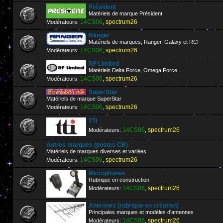
Président
Matériels de marque Président
14CS06
spectrum26
Modérateurs:
,
Ranger
Matériels de marques, Ranger, Galaxy et RCI
14CS06
spectrum26
Modérateurs:
,
RF Limited
Matériels Delta Force, Omega Force...
14CS06
spectrum26
Modérateurs:
,
SuperStar
Matériels de marque SuperStar
14CS06
spectrum26
Modérateurs:
,
TTI
14CS06
spectrum26
Modérateurs:
,
Autres marques (postes CB)
Matériels de marques diverses et variées
14CS06
spectrum26
Modérateurs:
,
Microphones
Rubrique en construction
14CS06
spectrum26
Modérateurs:
,
Antennes (rubrique en création)
Principales marques et modèles d'antennes
14CS06
spectrum26
Modérateurs:
,