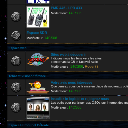
PMR 446 - LPD 433
14CS06
Modérateur:
Espace SDR
14CS06
Modérateur:
Espace web
Sites web à découvrir
Indiquez nous les liens vers les sites
concernant la CB et l'activité radio
14CS06
Roger78
Modérateurs:
,
Tchat et Visioconférence
Votre avis nous interesse
Que pensez vous de la mise en place de nouveaux outi
14CS06
Modérateur:
Installez le logiciel et rejoignez nous
Les outils pour participer aux QSOs sur Internet de
14CS06
Modérateur:
Espace Humour et Détente