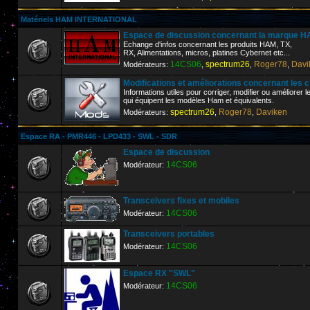
Matériels HAM INTERNATIONAL
Espace de discussion concernant la marque
Echange d'infos concernant les produits HAM, TX,
RX, Alimentations, micros, platines Cybernet etc...
14CS06
spectrum26
Roger78
Davi
Modérateurs:
,
,
,
Modifications et améliorations concernant les 
Informations utiles pour corriger, modifier ou améliorer 
qui équipent les modèles Ham et équivalents.
spectrum26
Roger78
Daviken
Modérateurs:
,
,
Espace RA - PMR446 - LPD433 - SWL - SDR
Espace de discussion
14CS06
Modérateur:
Transceivers fixes et mobiles
14CS06
Modérateur:
Transceivers portables
14CS06
Modérateur:
Espace RX "SWL"
14CS06
Modérateur: