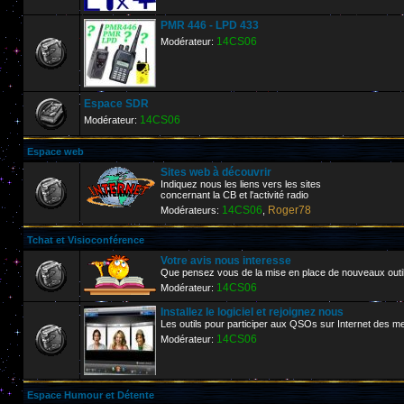
PMR 446 - LPD 433
14CS06
Modérateur:
Espace SDR
14CS06
Modérateur:
Espace web
Sites web à découvrir
Indiquez nous les liens vers les sites
concernant la CB et l'activité radio
14CS06
Roger78
Modérateurs:
,
Tchat et Visioconférence
Votre avis nous interesse
Que pensez vous de la mise en place de nouveaux outi
14CS06
Modérateur:
Installez le logiciel et rejoignez nous
Les outils pour participer aux QSOs sur Internet de
14CS06
Modérateur:
Espace Humour et Détente