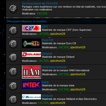
Restaurations de TX et RX
Partagez votre expérience sur vos remises en état de matériels, vos truc
réalisation vos realisations
14CS06
Modérateur:
Principales Marques et modèles
CRT
Matériels de marque CRT (hors Superstar)
14CS06
spectrum26
Modérateurs:
,
Euro CB
Matériels de marque Euro CB
14CS06
spectrum26
Modérateurs:
,
Dirland
Matériels de marque Dirland
14CS06
spectrum26
Modérateurs:
,
HAM International
Matériels de la marque HAM International
14CS06
spectrum26
Modérateurs:
,
Intek
Matériels de la marque Intek
14CS06
spectrum26
Modérateurs:
,
Midland
Matériels de marque Midland et Alan Electronics
14CS06
spectrum26
Modérateurs:
,