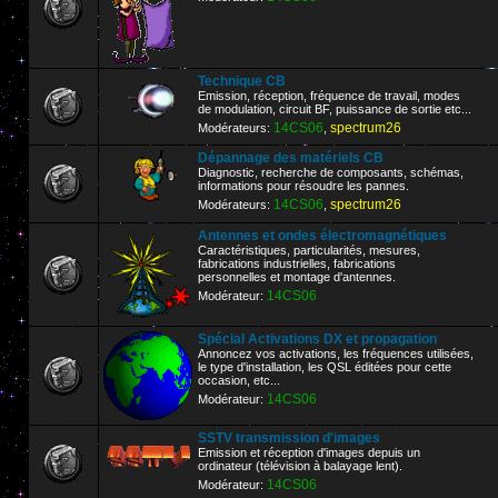
Technique CB
Emission, réception, fréquence de travail, modes
de modulation, circuit BF, puissance de sortie etc...
14CS06
spectrum26
Modérateurs:
,
Dépannage des matériels CB
Diagnostic, recherche de composants, schémas,
informations pour résoudre les pannes.
14CS06
spectrum26
Modérateurs:
,
Antennes et ondes électromagnétiques
Caractéristiques, particularités, mesures,
fabrications industrielles, fabrications
personnelles et montage d'antennes.
14CS06
Modérateur:
Spécial Activations DX et propagation
Annoncez vos activations, les fréquences utilisées,
le type d'installation, les QSL éditées pour cette
occasion, etc...
14CS06
Modérateur:
SSTV transmission d'images
Emission et réception d'images depuis un
ordinateur (télévision à balayage lent).
14CS06
Modérateur: