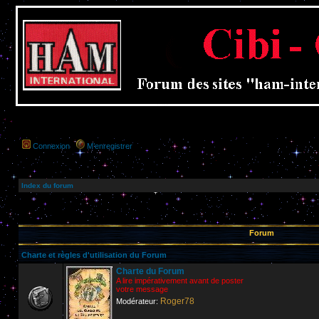
Connexion
M’enregistrer
Index du forum
Forum
Charte et règles d'utilisation du Forum
Charte du Forum
A lire impérativement avant de poster
votre message
Roger78
Modérateur: