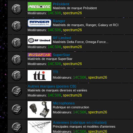
Président
Matériels de marque Président
14CS06
spectrum26
Modérateurs:
,
Ranger
Matériels de marques, Ranger, Galaxy et RCI
14CS06
spectrum26
Modérateurs:
,
RF Limited
Matériels Delta Force, Omega Force...
14CS06
spectrum26
Modérateurs:
,
SuperStar
Matériels de marque SuperStar
14CS06
spectrum26
Modérateurs:
,
TTI
14CS06
spectrum26
Modérateurs:
,
Autres marques (postes CB)
Matériels de marques diverses et variées
14CS06
spectrum26
Modérateurs:
,
Microphones
Rubrique en construction
14CS06
spectrum26
Modérateurs:
,
Antennes (rubrique en création)
Principales marques et modèles d'antennes
14CS06
spectrum26
Modérateurs:
,