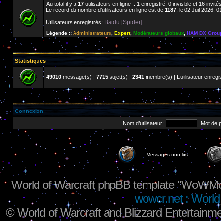
Au total il y a
17
utilisateurs en ligne :: 1 enregistré, 0 invisible et 16 invi
Le record du nombre d’utilisateurs en ligne est de
1187
, le 02 Juil 2026, 0
Baidu [Spider]
Utilisateurs enregistrés:
Légende ::
Administrateurs
,
Expert
,
Modérateurs globaux
,
HAM DX Grou
Statistiques
49010
message(s) |
7715
sujet(s) |
2341
membre(s) | L’utilisateur enregis
Connexion
Nom d’utilisateur:
Mot de 
Messages non lus
World of Warcraft phpBB template "WoWMo
wowcr.net : World 
©
World of Warcraft and Blizzard Entertainme