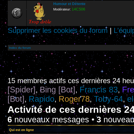
Humour et Détente
14CS06
Modérateur:
Supprimer les cookies du forum
|
L’équi
Index du forum
15 membres actifs ces dernières 24 he
[Spider]
Bing [Bot]
Francis 83
Fr
,
,
,
[Bot]
Rapido
Roger78
Toby-64
e
,
,
,
,
Activité de ces dernières 2
6
nouveaux messages •
3
nouveaux
Qui est en ligne