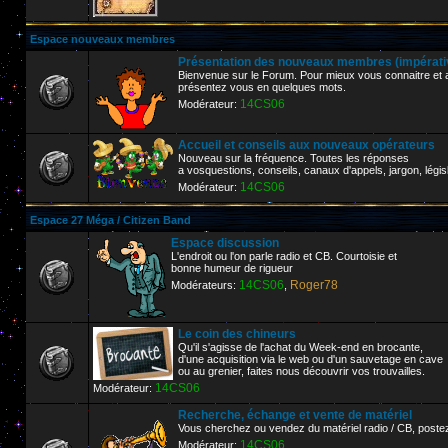
Espace nouveaux membres
Présentation des nouveaux membres (impérative
Bienvenue sur le Forum. Pour mieux vous connaitre et af
présentez vous en quelques mots.
14CS06
Modérateur:
Accueil et conseils aux nouveaux opérateurs
Nouveau sur la fréquence. Toutes les réponses
a vosquestions, conseils, canaux d'appels, jargon, législ
14CS06
Modérateur:
Espace 27 Méga / Citizen Band
Espace discussion
L'endroit ou l'on parle radio et CB. Courtoisie et
bonne humeur de rigueur
14CS06
Roger78
Modérateurs:
,
Le coin des chineurs
Qu'il s'agisse de l'achat du Week-end en brocante,
d'une acquisition via le web ou d'un sauvetage en cave
ou au grenier, faites nous découvrir vos trouvailles.
14CS06
Modérateur:
Recherche, échange et vente de matériel
Vous cherchez ou vendez du matériel radio / CB, poste
14CS06
Modérateur: