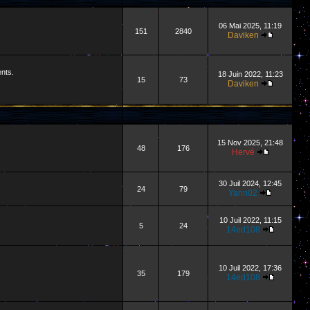
06 Mai 2025, 11:19
151
2840
Daviken
ents.
18 Juin 2022, 11:23
15
73
Daviken
15 Nov 2025, 21:48
48
176
Hervé
30 Juil 2024, 12:45
24
79
Yann02
10 Juil 2022, 11:15
5
24
14ed108
10 Juil 2022, 17:36
35
179
14ed108