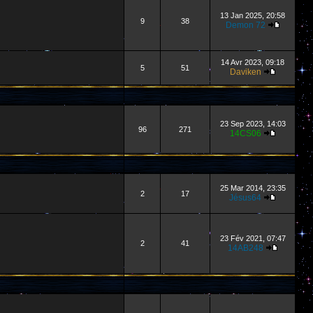
13 Jan 2025, 20:58
9
38
Demon 72
14 Avr 2023, 09:18
5
51
Daviken
23 Sep 2023, 14:03
96
271
14CS06
25 Mar 2014, 23:35
2
17
Jésus64
23 Fév 2021, 07:47
2
41
14AB248