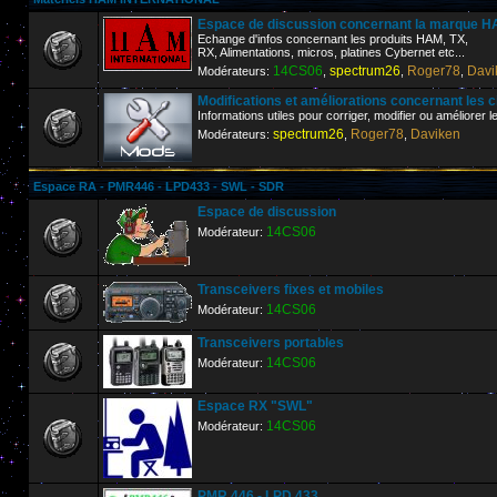
Espace de discussion concernant la marque
Echange d'infos concernant les produits HAM, TX,
RX, Alimentations, micros, platines Cybernet etc...
14CS06
spectrum26
Roger78
Davi
Modérateurs:
,
,
,
Modifications et améliorations concernant les 
Informations utiles pour corriger, modifier ou améliorer 
spectrum26
Roger78
Daviken
Modérateurs:
,
,
Espace RA - PMR446 - LPD433 - SWL - SDR
Espace de discussion
14CS06
Modérateur:
Transceivers fixes et mobiles
14CS06
Modérateur:
Transceivers portables
14CS06
Modérateur:
Espace RX "SWL"
14CS06
Modérateur:
PMR 446 - LPD 433