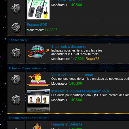
14CS06
Modérateur:
Espace SDR
14CS06
Modérateur:
Espace web
Sites web à découvrir
Indiquez nous les liens vers les sites
concernant la CB et l'activité radio
14CS06
Roger78
Modérateurs:
,
Tchat et Visioconférence
Votre avis nous interesse
Que pensez vous de la mise en place de nouveaux outi
14CS06
Modérateur:
Installez le logiciel et rejoignez nous
Les outils pour participer aux QSOs sur Internet de
14CS06
Modérateur:
Espace Humour et Détente
Humour et Détente