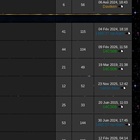
06 Aoû 2024, 18:43
6
56
Daviken
04 Fév 2024, 18:18
41
115
14BC37 op Alain
09 Fév 2026, 11:58
44
104
14CS06
19 Mar 2019, 21:38
21
49
14CS06
23 Nov 2025, 12:42
12
52
canon bleu
20 Juin 2015, 11:03
25
33
14CS06
30 Juin 2024, 17:45
53
144
14BC37 op Alain
12 Fév 2026, 04:14