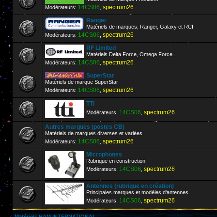
14CS06
spectrum26
Modérateurs:
,
Ranger
Matériels de marques, Ranger, Galaxy et RCI
14CS06
spectrum26
Modérateurs:
,
RF Limited
Matériels Delta Force, Omega Force...
14CS06
spectrum26
Modérateurs:
,
SuperStar
Matériels de marque SuperStar
14CS06
spectrum26
Modérateurs:
,
TTI
14CS06
spectrum26
Modérateurs:
,
Autres marques (postes CB)
Matériels de marques diverses et variées
14CS06
spectrum26
Modérateurs:
,
Microphones
Rubrique en construction
14CS06
spectrum26
Modérateurs:
,
Antennes (rubrique en création)
Principales marques et modèles d'antennes
14CS06
spectrum26
Modérateurs:
,
Matériels HAM INTERNATIONAL