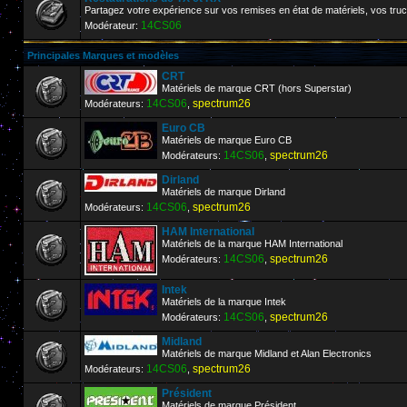
Partagez votre expérience sur vos remises en état de matériels, vos trucs
14CS06
Modérateur:
Principales Marques et modèles
CRT
Matériels de marque CRT (hors Superstar)
14CS06
spectrum26
Modérateurs:
,
Euro CB
Matériels de marque Euro CB
14CS06
spectrum26
Modérateurs:
,
Dirland
Matériels de marque Dirland
14CS06
spectrum26
Modérateurs:
,
HAM International
Matériels de la marque HAM International
14CS06
spectrum26
Modérateurs:
,
Intek
Matériels de la marque Intek
14CS06
spectrum26
Modérateurs:
,
Midland
Matériels de marque Midland et Alan Electronics
14CS06
spectrum26
Modérateurs:
,
Président
Matériels de marque Président