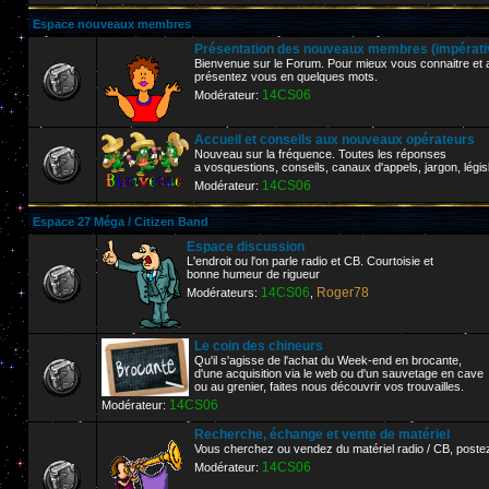
Espace nouveaux membres
Présentation des nouveaux membres (impérative
Bienvenue sur le Forum. Pour mieux vous connaitre et af
présentez vous en quelques mots.
14CS06
Modérateur:
Accueil et conseils aux nouveaux opérateurs
Nouveau sur la fréquence. Toutes les réponses
a vosquestions, conseils, canaux d'appels, jargon, législ
14CS06
Modérateur:
Espace 27 Méga / Citizen Band
Espace discussion
L'endroit ou l'on parle radio et CB. Courtoisie et
bonne humeur de rigueur
14CS06
Roger78
Modérateurs:
,
Le coin des chineurs
Qu'il s'agisse de l'achat du Week-end en brocante,
d'une acquisition via le web ou d'un sauvetage en cave
ou au grenier, faites nous découvrir vos trouvailles.
14CS06
Modérateur:
Recherche, échange et vente de matériel
Vous cherchez ou vendez du matériel radio / CB, poste
14CS06
Modérateur: