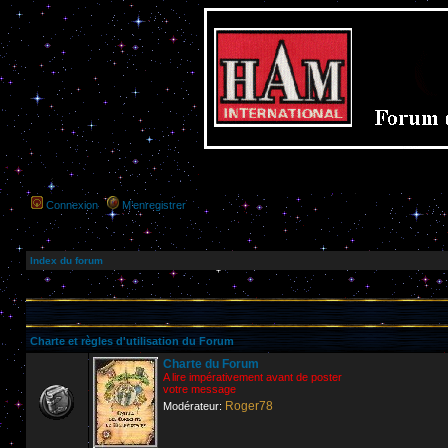
Connexion
M’enregistrer
Index du forum
Charte et règles d'utilisation du Forum
Charte du Forum
A lire impérativement avant de poster
votre message
Roger78
Modérateur: