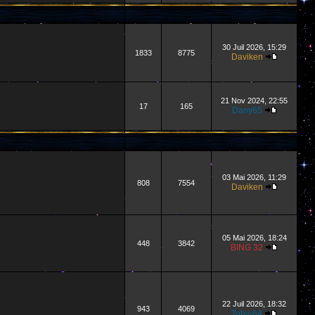
30 Juil 2026, 15:29
1833
8775
Daviken
21 Nov 2024, 22:55
17
165
Dany65
03 Mai 2026, 11:29
808
7554
Daviken
05 Mai 2026, 18:24
448
3842
BING 32
22 Juil 2026, 18:32
943
4069
Toby-64