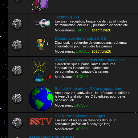
Technique CB
Emission, réception, fréquence de travail, modes
de modulation, circuit BF, puissance de sortie etc...
14CS06
spectrum26
Modérateurs:
,
Dépannage des matériels CB
Diagnostic, recherche de composants, schémas,
informations pour résoudre les pannes.
14CS06
spectrum26
Modérateurs:
,
Antennes et ondes électromagnétiques
Caractéristiques, particularités, mesures,
fabrications industrielles, fabrications
personnelles et montage d'antennes.
14CS06
Modérateur:
Spécial Activations DX et propagation
Annoncez vos activations, les fréquences utilisées,
le type d'installation, les QSL éditées pour cette
occasion, etc...
14CS06
Modérateur:
SSTV transmission d'images
Emission et réception d'images depuis un
ordinateur (télévision à balayage lent).
14CS06
Modérateur:
Restaurations de TX et RX