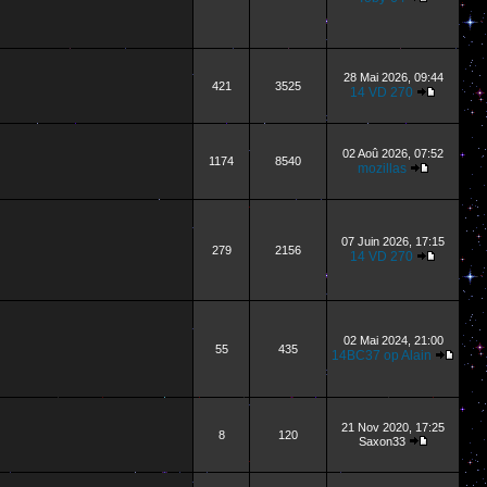
28 Mai 2026, 09:44
421
3525
14 VD 270
02 Aoû 2026, 07:52
1174
8540
mozillas
07 Juin 2026, 17:15
279
2156
14 VD 270
02 Mai 2024, 21:00
55
435
14BC37 op Alain
21 Nov 2020, 17:25
8
120
Saxon33