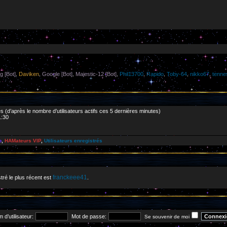
g [Bot]
Daviken
Google [Bot]
Majestic-12 [Bot]
Phil13700
Rapido
Toby-64
nikko67
tenne
,
,
,
,
,
,
,
,
ités (d’après le nombre d’utilisateurs actifs ces 5 dernières minutes)
1:30
p
,
HAMateurs VIP
,
Utilisateurs enregistrés
franckeee41
tré le plus récent est
.
 d’utilisateur:
Mot de passe:
Se souvenir de moi