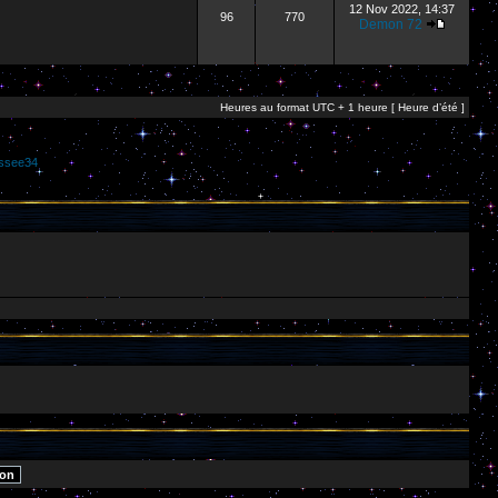
12 Nov 2022, 14:37
96
770
Demon 72
Heures au format UTC + 1 heure [ Heure d’été ]
ssee34