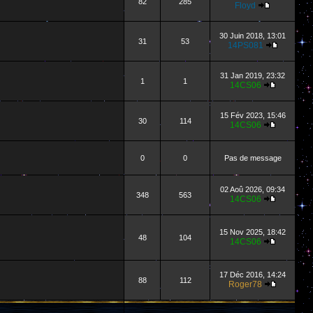
82
285
Floyd
30 Juin 2018, 13:01
31
53
14PS081
31 Jan 2019, 23:32
1
1
14CS06
15 Fév 2023, 15:46
30
114
14CS06
0
0
Pas de message
02 Aoû 2026, 09:34
348
563
14CS06
15 Nov 2025, 18:42
48
104
14CS06
17 Déc 2016, 14:24
88
112
Roger78