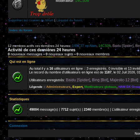
14CS06
Modérateur:
Supprimer les cookies du forum
|
L’équipe du forum
Index du forum
14BC37 op Alain
14CS06
Baidu [Spider]
Bin
12 membres actifs ces dernières 24 heures:
,
,
,
Activité de ces dernières 24 heures
0
nouveaux messages •
0
nouveaux sujets •
0
nouveaux membres
Qui est en ligne
Au total il y a
16
utilisateurs en ligne :: 3 enregistrés, 0 invisible et 13 inv
Le record du nombre d’utilisateurs en ligne est de
1187
, le 02 Juil 2026, 0
Baidu [Spider]
Bing [Bot]
Majestic-12 [Bot]
Utilisateurs enregistrés:
,
,
Légende ::
Administrateurs
,
Expert
,
Modérateurs globaux
,
HAM DX Grou
Statistiques
49004
message(s) |
7712
sujet(s) |
2340
membre(s) | L’utilisateur enregis
Connexion
Nom