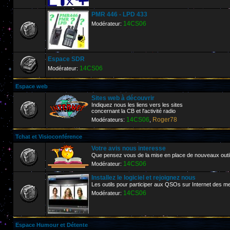
PMR 446 - LPD 433
14CS06
Modérateur:
Espace SDR
14CS06
Modérateur:
Espace web
Sites web à découvrir
Indiquez nous les liens vers les sites
concernant la CB et l'activité radio
14CS06
Roger78
Modérateurs:
,
Tchat et Visioconférence
Votre avis nous interesse
Que pensez vous de la mise en place de nouveaux outi
14CS06
Modérateur:
Installez le logiciel et rejoignez nous
Les outils pour participer aux QSOs sur Internet de
14CS06
Modérateur:
Espace Humour et Détente