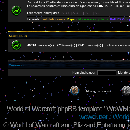
Au total il y a
20
utilisateurs en ligne :: 2 enregistrés, 0 invisible et 18 inv
Le record du nombre d’utilisateurs en ligne est de
1187
, le 02 Juil 2026, 0
Baidu [Spider]
Bing [Bot]
Utilisateurs enregistrés:
,
Légende ::
Administrateurs
,
Expert
,
Modérateurs globaux
,
HAM DX Grou
Statistiques
49010
message(s) |
7715
sujet(s) |
2341
membre(s) | L’utilisateur enregis
Connexion
Nom d’utilisateur:
Mot de 
Messages non lus
World of Warcraft phpBB template "WoWMo
wowcr.net : World 
©
World of Warcraft and Blizzard Entertainme