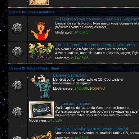
Espace nouveaux membres
Présentation des nouveaux membres (impérative
Bienvenue sur le Forum. Pour mieux vous connaitre et af
présentez vous en quelques mots.
14CS06
Modérateur:
Accueil et conseils aux nouveaux opérateurs
Nouveau sur la fréquence. Toutes les réponses
a vosquestions, conseils, canaux d'appels, jargon, législ
14CS06
Modérateur:
Espace 27 Méga / Citizen Band
Espace discussion
L'endroit ou l'on parle radio et CB. Courtoisie et
bonne humeur de rigueur
14CS06
Roger78
Modérateurs:
,
Le coin des chineurs
Qu'il s'agisse de l'achat du Week-end en brocante,
d'une acquisition via le web ou d'un sauvetage en cave
ou au grenier, faites nous découvrir vos trouvailles.
14CS06
Modérateur:
Recherche, échange et vente de matériel
Vous cherchez ou vendez du matériel radio / CB, poste
14CS06
Modérateur: