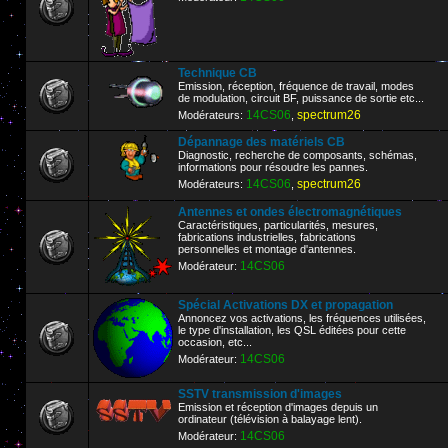
Technique CB
Emission, réception, fréquence de travail, modes
de modulation, circuit BF, puissance de sortie etc...
14CS06
spectrum26
Modérateurs:
,
Dépannage des matériels CB
Diagnostic, recherche de composants, schémas,
informations pour résoudre les pannes.
14CS06
spectrum26
Modérateurs:
,
Antennes et ondes électromagnétiques
Caractéristiques, particularités, mesures,
fabrications industrielles, fabrications
personnelles et montage d'antennes.
14CS06
Modérateur:
Spécial Activations DX et propagation
Annoncez vos activations, les fréquences utilisées,
le type d'installation, les QSL éditées pour cette
occasion, etc...
14CS06
Modérateur:
SSTV transmission d'images
Emission et réception d'images depuis un
ordinateur (télévision à balayage lent).
14CS06
Modérateur: