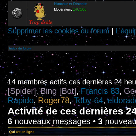
Humour et Détente
14CS06
Modérateur:
Supprimer les cookies du forum
|
L’équi
Index du forum
14 membres actifs ces dernières 24 he
[Spider]
Bing [Bot]
Francis 83
Goo
,
,
,
Rapido
Roger78
Toby-64
eldorad
,
,
,
Activité de ces dernières 2
6
nouveaux messages •
3
nouveaux
Qui est en ligne