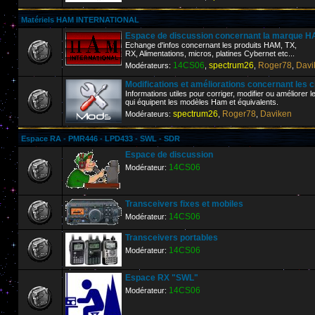
Matériels HAM INTERNATIONAL
Espace de discussion concernant la marque
Echange d'infos concernant les produits HAM, TX,
RX, Alimentations, micros, platines Cybernet etc...
14CS06
spectrum26
Roger78
Davi
Modérateurs:
,
,
,
Modifications et améliorations concernant les 
Informations utiles pour corriger, modifier ou améliorer 
qui équipent les modèles Ham et équivalents.
spectrum26
Roger78
Daviken
Modérateurs:
,
,
Espace RA - PMR446 - LPD433 - SWL - SDR
Espace de discussion
14CS06
Modérateur:
Transceivers fixes et mobiles
14CS06
Modérateur:
Transceivers portables
14CS06
Modérateur:
Espace RX "SWL"
14CS06
Modérateur: