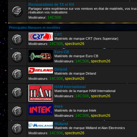
Restaurations de TX et RX
Partagez votre expérience sur vos remises en état de matériels, vos truc
réalisation vos realisations
14CS06
Modérateur:
Principales Marques et modèles
CRT
Matériels de marque CRT (hors Superstar)
14CS06
spectrum26
Modérateurs:
,
Euro CB
Matériels de marque Euro CB
14CS06
spectrum26
Modérateurs:
,
Dirland
Matériels de marque Dirland
14CS06
spectrum26
Modérateurs:
,
HAM International
Matériels de la marque HAM International
14CS06
spectrum26
Modérateurs:
,
Intek
Matériels de la marque Intek
14CS06
spectrum26
Modérateurs:
,
Midland
Matériels de marque Midland et Alan Electronics
14CS06
spectrum26
Modérateurs:
,