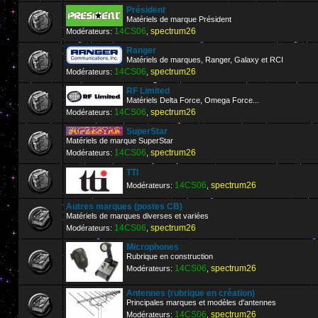
Président
Matériels de marque Président
14CS06
spectrum26
Modérateurs:
,
Ranger
Matériels de marques, Ranger, Galaxy et RCI
14CS06
spectrum26
Modérateurs:
,
RF Limited
Matériels Delta Force, Omega Force...
14CS06
spectrum26
Modérateurs:
,
SuperStar
Matériels de marque SuperStar
14CS06
spectrum26
Modérateurs:
,
TTI
14CS06
spectrum26
Modérateurs:
,
Autres marques (postes CB)
Matériels de marques diverses et variées
14CS06
spectrum26
Modérateurs:
,
Microphones
Rubrique en construction
14CS06
spectrum26
Modérateurs:
,
Antennes (rubrique en création)
Principales marques et modèles d'antennes
14CS06
spectrum26
Modérateurs:
,