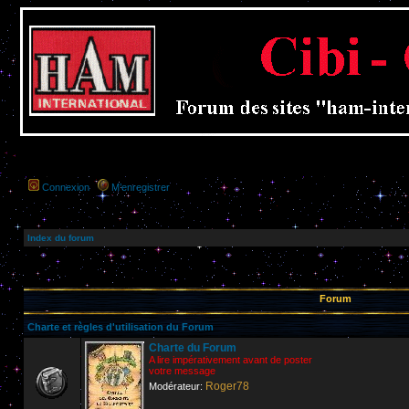
Connexion
M’enregistrer
Index du forum
Forum
Charte et règles d'utilisation du Forum
Charte du Forum
A lire impérativement avant de poster
votre message
Roger78
Modérateur: