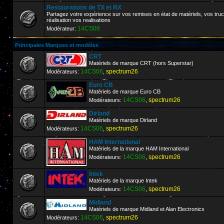
Restaurations de TX et RX
Partagez votre expérience sur vos remises en état de matériels, vos truc
réalisation vos realisations
14CS06
Modérateur:
Principales Marques et modèles
CRT
Matériels de marque CRT (hors Superstar)
14CS06
spectrum26
Modérateurs:
,
Euro CB
Matériels de marque Euro CB
14CS06
spectrum26
Modérateurs:
,
Dirland
Matériels de marque Dirland
14CS06
spectrum26
Modérateurs:
,
HAM International
Matériels de la marque HAM International
14CS06
spectrum26
Modérateurs:
,
Intek
Matériels de la marque Intek
14CS06
spectrum26
Modérateurs:
,
Midland
Matériels de marque Midland et Alan Electronics
14CS06
spectrum26
Modérateurs:
,