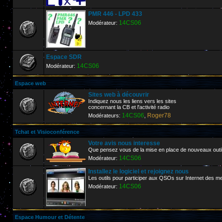
PMR 446 - LPD 433
14CS06
Modérateur:
Espace SDR
14CS06
Modérateur:
Espace web
Sites web à découvrir
Indiquez nous les liens vers les sites
concernant la CB et l'activité radio
14CS06
Roger78
Modérateurs:
,
Tchat et Visioconférence
Votre avis nous interesse
Que pensez vous de la mise en place de nouveaux outi
14CS06
Modérateur:
Installez le logiciel et rejoignez nous
Les outils pour participer aux QSOs sur Internet de
14CS06
Modérateur:
Espace Humour et Détente