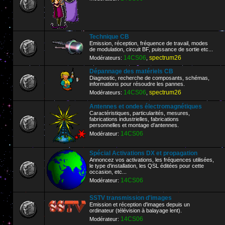
Technique CB
Emission, réception, fréquence de travail, modes
de modulation, circuit BF, puissance de sortie etc...
14CS06
spectrum26
Modérateurs:
,
Dépannage des matériels CB
Diagnostic, recherche de composants, schémas,
informations pour résoudre les pannes.
14CS06
spectrum26
Modérateurs:
,
Antennes et ondes électromagnétiques
Caractéristiques, particularités, mesures,
fabrications industrielles, fabrications
personnelles et montage d'antennes.
14CS06
Modérateur:
Spécial Activations DX et propagation
Annoncez vos activations, les fréquences utilisées,
le type d'installation, les QSL éditées pour cette
occasion, etc...
14CS06
Modérateur:
SSTV transmission d'images
Emission et réception d'images depuis un
ordinateur (télévision à balayage lent).
14CS06
Modérateur: