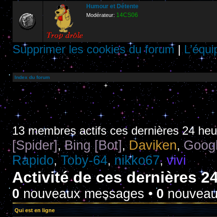
Humour et Détente
14CS06
Modérateur:
Supprimer les cookies du forum
|
L’équi
Index du forum
13 membres actifs ces dernières 24 he
[Spider]
Bing [Bot]
Daviken
Googl
,
,
,
Rapido
Toby-64
nikko67
vivi
,
,
,
Activité de ces dernières 2
0
nouveaux messages •
0
nouveaux
Qui est en ligne