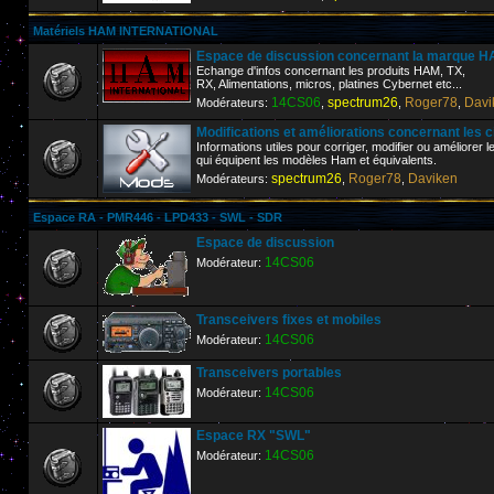
Matériels HAM INTERNATIONAL
Espace de discussion concernant la marque
Echange d'infos concernant les produits HAM, TX,
RX, Alimentations, micros, platines Cybernet etc...
14CS06
spectrum26
Roger78
Davi
Modérateurs:
,
,
,
Modifications et améliorations concernant les 
Informations utiles pour corriger, modifier ou améliorer 
qui équipent les modèles Ham et équivalents.
spectrum26
Roger78
Daviken
Modérateurs:
,
,
Espace RA - PMR446 - LPD433 - SWL - SDR
Espace de discussion
14CS06
Modérateur:
Transceivers fixes et mobiles
14CS06
Modérateur:
Transceivers portables
14CS06
Modérateur:
Espace RX "SWL"
14CS06
Modérateur: