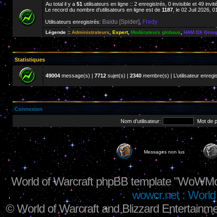
Au total il y a
51
utilisateurs en ligne :: 2 enregistrés, 0 invisible et 49 inv
Le record du nombre d’utilisateurs en ligne est de
1187
, le 02 Juil 2026, 0
Baidu [Spider]
Fredy
Utilisateurs enregistrés:
,
Légende ::
Administrateurs
,
Expert
,
Modérateurs globaux
,
HAM DX Grou
Statistiques
49004
message(s) |
7712
sujet(s) |
2340
membre(s) | L’utilisateur enregis
Connexion
Nom d’utilisateur:
Mot de 
Messages non lus
World of Warcraft phpBB template "WoWMo
wowcr.net : World 
©
World of Warcraft and Blizzard Entertainme