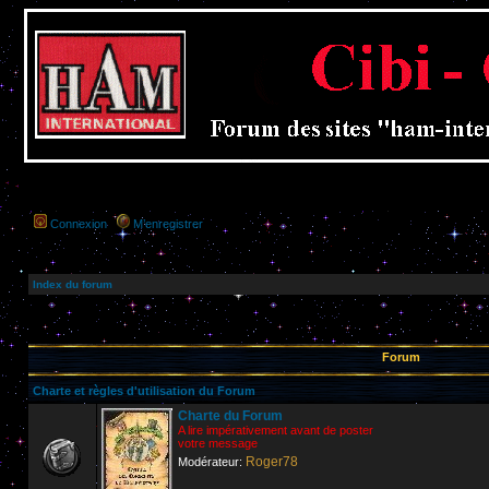
Connexion
M’enregistrer
Index du forum
Forum
Charte et règles d'utilisation du Forum
Charte du Forum
A lire impérativement avant de poster
votre message
Roger78
Modérateur: