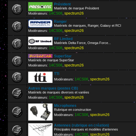
Président
Matériels de marque Président
14CS06
spectrum26
Modérateurs:
,
Ranger
Matériels de marques, Ranger, Galaxy et RCI
14CS06
spectrum26
Modérateurs:
,
RF Limited
Matériels Delta Force, Omega Force...
14CS06
spectrum26
Modérateurs:
,
SuperStar
Matériels de marque SuperStar
14CS06
spectrum26
Modérateurs:
,
TTI
14CS06
spectrum26
Modérateurs:
,
Autres marques (postes CB)
Matériels de marques diverses et variées
14CS06
spectrum26
Modérateurs:
,
Microphones
Rubrique en construction
14CS06
spectrum26
Modérateurs:
,
Antennes (rubrique en création)
Principales marques et modèles d'antennes
14CS06
spectrum26
Modérateurs:
,