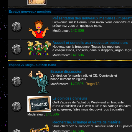
Espace nouveaux membres
Présentation des nouveaux membres (impérative
Bienvenue sur le Forum. Pour mieux vous connaitre et af
présentez vous en quelques mots.
14CS06
Modérateur:
Accueil et conseils aux nouveaux opérateurs
Nouveau sur la fréquence. Toutes les réponses
a vosquestions, conseils, canaux d'appels, jargon, législ
14CS06
Modérateur:
Espace 27 Méga / Citizen Band
Espace discussion
L'endroit ou l'on parle radio et CB. Courtoisie et
bonne humeur de rigueur
14CS06
Roger78
Modérateurs:
,
Le coin des chineurs
Qu'il s'agisse de l'achat du Week-end en brocante,
d'une acquisition via le web ou d'un sauvetage en cave
ou au grenier, faites nous découvrir vos trouvailles.
14CS06
Modérateur:
Recherche, échange et vente de matériel
Vous cherchez ou vendez du matériel radio / CB, poste
14CS06
Modérateur: