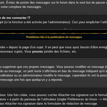
u forum. Évitez de poster des messages sur le forum dans le seul but de passer 
er votre compteur de messages.
de me connecter !?
(si la fonction a été activée par l’administrateur). Ceci pour empêcher l’utilis
Problèmes liés à la publication de messages
re » depuis la page d’un sujet. Il se peut que vous ayez besoin d’être enregi
 nouveaux sujets, Vous
pouvez
joindre des fichiers, etc.
ou supprimer que vos propres messages. Vous pouvez modifier un message (que
au message, un petit texte s’affichera en bas du message indiquant qu’il a ét
odérateur ou un administrateur modifie le message, cependant ils ont la possib
un message une fois que quelqu’un y a répondu.
sateur. Une fois créée, vous pouvez cocher
Attacher ma signature
sur le formul
ure » à partir du panneau de l’utilisateur (onglet
Préférences du forum --> Mo
case
Attacher ma signature
dans le formulaire de rédaction de message.