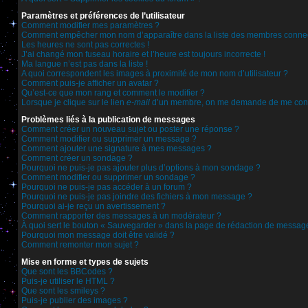
Paramètres et préférences de l’utilisateur
Comment modifier mes paramètres ?
Comment empêcher mon nom d’apparaître dans la liste des membres conne
Les heures ne sont pas correctes !
J’ai changé mon fuseau horaire et l’heure est toujours incorrecte !
Ma langue n’est pas dans la liste !
A quoi correspondent les images à proximité de mon nom d’utilisateur ?
Comment puis-je afficher un avatar ?
Qu’est-ce que mon rang et comment le modifier ?
Lorsque je clique sur le lien
e-mail
d’un membre, on me demande de me conn
Problèmes liés à la publication de messages
Comment créer un nouveau sujet ou poster une réponse ?
Comment modifier ou supprimer un message ?
Comment ajouter une signature à mes messages ?
Comment créer un sondage ?
Pourquoi ne puis-je pas ajouter plus d’options à mon sondage ?
Comment modifier ou supprimer un sondage ?
Pourquoi ne puis-je pas accéder à un forum ?
Pourquoi ne puis-je pas joindre des fichiers à mon message ?
Pourquoi ai-je reçu un avertissement ?
Comment rapporter des messages à un modérateur ?
À quoi sert le bouton « Sauvegarder » dans la page de rédaction de messag
Pourquoi mon message doit être validé ?
Comment remonter mon sujet ?
Mise en forme et types de sujets
Que sont les BBCodes ?
Puis-je utiliser le HTML ?
Que sont les smileys ?
Puis-je publier des images ?