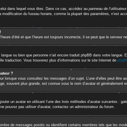
de celui dans lequel vous êtes. Dans ce cas, accédez au
panneau de l’utilisateur
la modification du fuseau horaire, comme la plupart des paramètres, n’est ac
!
’heure d’été et que l’heure est toujours incorrecte, il se peut que le serveur n
otre langue ou bien que personne n’ait encore traduit phpBB dans votre langue.
lle traduction. Vous trouverez plus d’informations sur le site Internet de
phpB
sateur ?
eur lorsque vous consultez les messages d’un sujet. L’une d’elles peut être a
age, souvent plus grande, est connue sous le nom d’avatar et généralement 
jouter un avatar en utilisant l’une des trois méthodes d’avatar suivantes : gal
 ne pouvez pas utiliser d’avatar, contactez un administrateur du forum.
e nombre de messages postés ou identifient certains membres tels que les mod